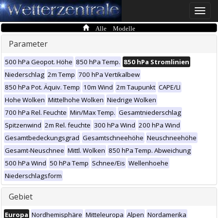
Toggle
naviga
Alle Modelle
Parameter
500 hPa Geopot. Höhe
850 hPa Temp.
850 hPa Stromlinien
Niederschlag
2m Temp
700 hPa Vertikalbew
850 hPa Pot. Äquiv. Temp
10m Wind
2m Taupunkt
CAPE/LI
Hohe Wolken
Mittelhohe Wolken
Niedrige Wolken
700 hPa Rel. Feuchte
Min/Max Temp.
Gesamtniederschlag
Spitzenwind
2m Rel. feuchte
300 hPa Wind
200 hPa Wind
Gesamtbedeckungsgrad
Gesamtschneehöhe
Neuschneehöhe
Gesamt-Neuschnee
Mittl. Wolken
850 hPa Temp. Abweichung
500 hPa Wind
50 hPa Temp
Schnee/Eis
Wellenhoehe
Niederschlagsform
Gebiet
Europa
Nordhemisphäre
Mitteleuropa
Alpen
Nordamerika