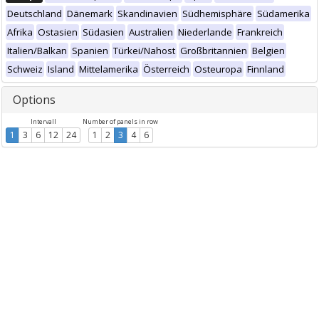
Deutschland
Dänemark
Skandinavien
Südhemisphäre
Südamerika
Afrika
Ostasien
Südasien
Australien
Niederlande
Frankreich
Italien/Balkan
Spanien
Türkei/Nahost
Großbritannien
Belgien
Schweiz
Island
Mittelamerika
Österreich
Osteuropa
Finnland
Options
Intervall
Number of panels in row
1
3
6
12
24
1
2
3
4
6