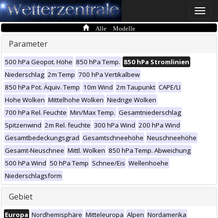
Toggle
naviga
Alle Modelle
Parameter
500 hPa Geopot. Höhe
850 hPa Temp.
850 hPa Stromlinien
Niederschlag
2m Temp
700 hPa Vertikalbew
850 hPa Pot. Äquiv. Temp
10m Wind
2m Taupunkt
CAPE/LI
Hohe Wolken
Mittelhohe Wolken
Niedrige Wolken
700 hPa Rel. Feuchte
Min/Max Temp.
Gesamtniederschlag
Spitzenwind
2m Rel. feuchte
300 hPa Wind
200 hPa Wind
Gesamtbedeckungsgrad
Gesamtschneehöhe
Neuschneehöhe
Gesamt-Neuschnee
Mittl. Wolken
850 hPa Temp. Abweichung
500 hPa Wind
50 hPa Temp
Schnee/Eis
Wellenhoehe
Niederschlagsform
Gebiet
Europa
Nordhemisphäre
Mitteleuropa
Alpen
Nordamerika