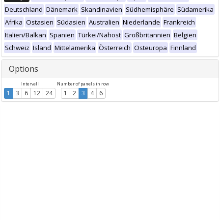
Deutschland
Dänemark
Skandinavien
Südhemisphäre
Südamerika
Afrika
Ostasien
Südasien
Australien
Niederlande
Frankreich
Italien/Balkan
Spanien
Türkei/Nahost
Großbritannien
Belgien
Schweiz
Island
Mittelamerika
Österreich
Osteuropa
Finnland
Options
Intervall
Number of panels in row
1
3
6
12
24
1
2
3
4
6