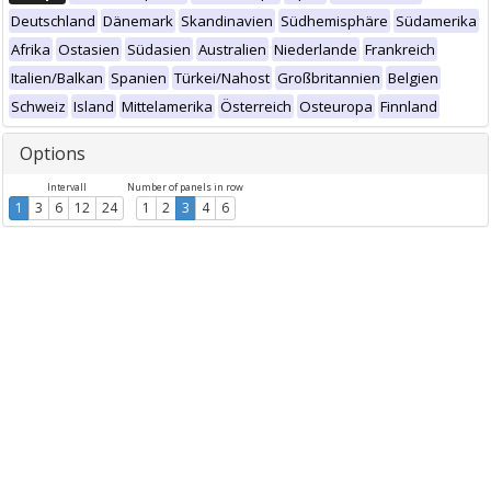
Deutschland
Dänemark
Skandinavien
Südhemisphäre
Südamerika
Afrika
Ostasien
Südasien
Australien
Niederlande
Frankreich
Italien/Balkan
Spanien
Türkei/Nahost
Großbritannien
Belgien
Schweiz
Island
Mittelamerika
Österreich
Osteuropa
Finnland
Options
Intervall
Number of panels in row
1
3
6
12
24
1
2
3
4
6