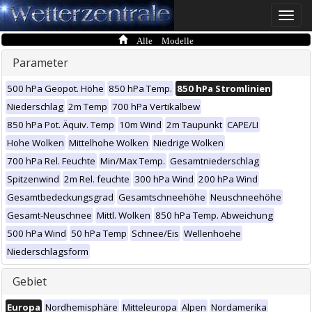
Toggle
naviga
Alle Modelle
Parameter
500 hPa Geopot. Höhe
850 hPa Temp.
850 hPa Stromlinien
Niederschlag
2m Temp
700 hPa Vertikalbew
850 hPa Pot. Äquiv. Temp
10m Wind
2m Taupunkt
CAPE/LI
Hohe Wolken
Mittelhohe Wolken
Niedrige Wolken
700 hPa Rel. Feuchte
Min/Max Temp.
Gesamtniederschlag
Spitzenwind
2m Rel. feuchte
300 hPa Wind
200 hPa Wind
Gesamtbedeckungsgrad
Gesamtschneehöhe
Neuschneehöhe
Gesamt-Neuschnee
Mittl. Wolken
850 hPa Temp. Abweichung
500 hPa Wind
50 hPa Temp
Schnee/Eis
Wellenhoehe
Niederschlagsform
Gebiet
Europa
Nordhemisphäre
Mitteleuropa
Alpen
Nordamerika