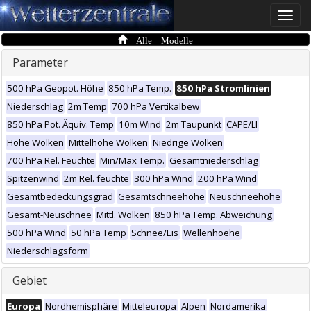
Toggle
naviga
Alle Modelle
Parameter
500 hPa Geopot. Höhe
850 hPa Temp.
850 hPa Stromlinien
Niederschlag
2m Temp
700 hPa Vertikalbew
850 hPa Pot. Äquiv. Temp
10m Wind
2m Taupunkt
CAPE/LI
Hohe Wolken
Mittelhohe Wolken
Niedrige Wolken
700 hPa Rel. Feuchte
Min/Max Temp.
Gesamtniederschlag
Spitzenwind
2m Rel. feuchte
300 hPa Wind
200 hPa Wind
Gesamtbedeckungsgrad
Gesamtschneehöhe
Neuschneehöhe
Gesamt-Neuschnee
Mittl. Wolken
850 hPa Temp. Abweichung
500 hPa Wind
50 hPa Temp
Schnee/Eis
Wellenhoehe
Niederschlagsform
Gebiet
Europa
Nordhemisphäre
Mitteleuropa
Alpen
Nordamerika