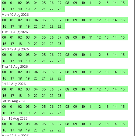
00
01
02
03
04
05
06
07
08
09
10
11
12
13
14
15
16
17
18
19
20
21
22
23
Mon 10 Aug 2026
00
01
02
03
04
05
06
07
08
09
10
11
12
13
14
15
16
17
18
19
20
21
22
23
Tue 11 Aug 2026
00
01
02
03
04
05
06
07
08
09
10
11
12
13
14
15
16
17
18
19
20
21
22
23
Wed 12 Aug 2026
00
01
02
03
04
05
06
07
08
09
10
11
12
13
14
15
16
17
18
19
20
21
22
23
Thu 13 Aug 2026
00
01
02
03
04
05
06
07
08
09
10
11
12
13
14
15
16
17
18
19
20
21
22
23
Fri 14 Aug 2026
00
01
02
03
04
05
06
07
08
09
10
11
12
13
14
15
16
17
18
19
20
21
22
23
Sat 15 Aug 2026
00
01
02
03
04
05
06
07
08
09
10
11
12
13
14
15
16
17
18
19
20
21
22
23
Sun 16 Aug 2026
00
01
02
03
04
05
06
07
08
09
10
11
12
13
14
15
16
17
18
19
20
21
22
23
Mon 17 Aug 2026