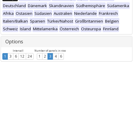
Deutschland
Dänemark
Skandinavien
Südhemisphäre
Südamerika
Afrika
Ostasien
Südasien
Australien
Niederlande
Frankreich
Italien/Balkan
Spanien
Türkei/Nahost
Großbritannien
Belgien
Schweiz
Island
Mittelamerika
Österreich
Osteuropa
Finnland
Options
Intervall
Number of panels in row
1
3
6
12
24
1
2
3
4
6