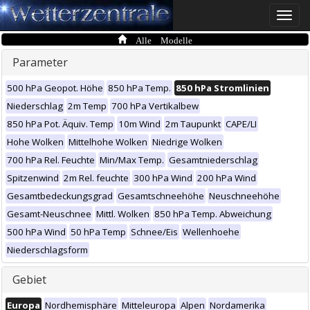
Toggle
naviga
Alle Modelle
Parameter
500 hPa Geopot. Höhe
850 hPa Temp.
850 hPa Stromlinien
Niederschlag
2m Temp
700 hPa Vertikalbew
850 hPa Pot. Äquiv. Temp
10m Wind
2m Taupunkt
CAPE/LI
Hohe Wolken
Mittelhohe Wolken
Niedrige Wolken
700 hPa Rel. Feuchte
Min/Max Temp.
Gesamtniederschlag
Spitzenwind
2m Rel. feuchte
300 hPa Wind
200 hPa Wind
Gesamtbedeckungsgrad
Gesamtschneehöhe
Neuschneehöhe
Gesamt-Neuschnee
Mittl. Wolken
850 hPa Temp. Abweichung
500 hPa Wind
50 hPa Temp
Schnee/Eis
Wellenhoehe
Niederschlagsform
Gebiet
Europa
Nordhemisphäre
Mitteleuropa
Alpen
Nordamerika