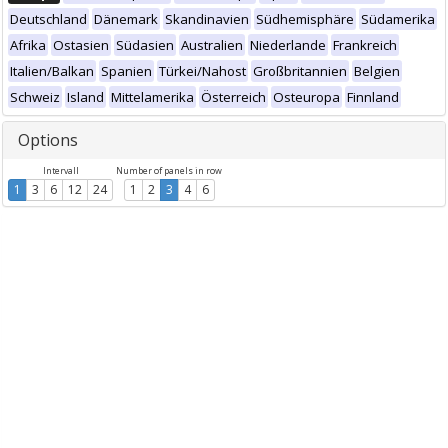
Deutschland
Dänemark
Skandinavien
Südhemisphäre
Südamerika
Afrika
Ostasien
Südasien
Australien
Niederlande
Frankreich
Italien/Balkan
Spanien
Türkei/Nahost
Großbritannien
Belgien
Schweiz
Island
Mittelamerika
Österreich
Osteuropa
Finnland
Options
Intervall
Number of panels in row
1
3
6
12
24
1
2
3
4
6