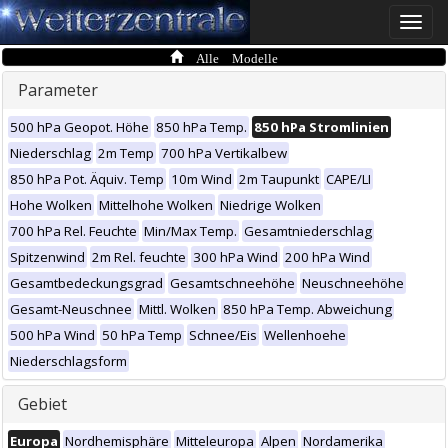
Toggle
naviga
Alle Modelle
Parameter
500 hPa Geopot. Höhe
850 hPa Temp.
850 hPa Stromlinien
Niederschlag
2m Temp
700 hPa Vertikalbew
850 hPa Pot. Äquiv. Temp
10m Wind
2m Taupunkt
CAPE/LI
Hohe Wolken
Mittelhohe Wolken
Niedrige Wolken
700 hPa Rel. Feuchte
Min/Max Temp.
Gesamtniederschlag
Spitzenwind
2m Rel. feuchte
300 hPa Wind
200 hPa Wind
Gesamtbedeckungsgrad
Gesamtschneehöhe
Neuschneehöhe
Gesamt-Neuschnee
Mittl. Wolken
850 hPa Temp. Abweichung
500 hPa Wind
50 hPa Temp
Schnee/Eis
Wellenhoehe
Niederschlagsform
Gebiet
Europa
Nordhemisphäre
Mitteleuropa
Alpen
Nordamerika