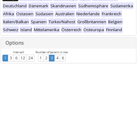
Deutschland
Dänemark
Skandinavien
Südhemisphäre
Südamerika
Afrika
Ostasien
Südasien
Australien
Niederlande
Frankreich
Italien/Balkan
Spanien
Türkei/Nahost
Großbritannien
Belgien
Schweiz
Island
Mittelamerika
Österreich
Osteuropa
Finnland
Options
Intervall
Number of panels in row
1
3
6
12
24
1
2
3
4
6