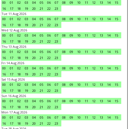
00
01
02
03
04
05
06
07
08
09
10
11
12
13
14
15
16
17
18
19
20
21
22
23
Tue 11 Aug 2026
00
01
02
03
04
05
06
07
08
09
10
11
12
13
14
15
16
17
18
19
20
21
22
23
Wed 12 Aug 2026
00
01
02
03
04
05
06
07
08
09
10
11
12
13
14
15
16
17
18
19
20
21
22
23
Thu 13 Aug 2026
00
01
02
03
04
05
06
07
08
09
10
11
12
13
14
15
16
17
18
19
20
21
22
23
Fri 14 Aug 2026
00
01
02
03
04
05
06
07
08
09
10
11
12
13
14
15
16
17
18
19
20
21
22
23
Sat 15 Aug 2026
00
01
02
03
04
05
06
07
08
09
10
11
12
13
14
15
16
17
18
19
20
21
22
23
Sun 16 Aug 2026
00
01
02
03
04
05
06
07
08
09
10
11
12
13
14
15
16
17
18
19
20
21
22
23
Mon 17 Aug 2026
00
01
02
03
04
05
06
07
08
09
10
11
12
13
14
15
16
17
18
19
20
21
22
23
Tue 18 Aug 2026