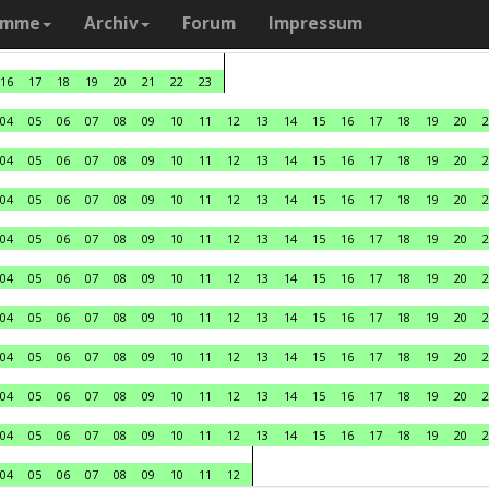
amme
Archiv
Forum
Impressum
16
17
18
19
20
21
22
23
04
05
06
07
08
09
10
11
12
13
14
15
16
17
18
19
20
2
04
05
06
07
08
09
10
11
12
13
14
15
16
17
18
19
20
2
04
05
06
07
08
09
10
11
12
13
14
15
16
17
18
19
20
2
04
05
06
07
08
09
10
11
12
13
14
15
16
17
18
19
20
2
04
05
06
07
08
09
10
11
12
13
14
15
16
17
18
19
20
2
04
05
06
07
08
09
10
11
12
13
14
15
16
17
18
19
20
2
04
05
06
07
08
09
10
11
12
13
14
15
16
17
18
19
20
2
04
05
06
07
08
09
10
11
12
13
14
15
16
17
18
19
20
2
04
05
06
07
08
09
10
11
12
13
14
15
16
17
18
19
20
2
04
05
06
07
08
09
10
11
12