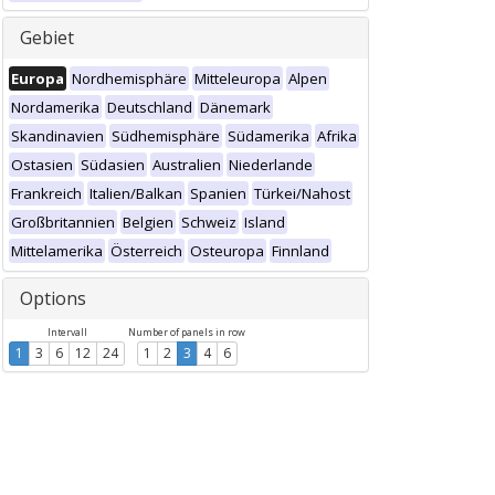
Gebiet
Europa
Nordhemisphäre
Mitteleuropa
Alpen
Nordamerika
Deutschland
Dänemark
Skandinavien
Südhemisphäre
Südamerika
Afrika
Ostasien
Südasien
Australien
Niederlande
Frankreich
Italien/Balkan
Spanien
Türkei/Nahost
Großbritannien
Belgien
Schweiz
Island
Mittelamerika
Österreich
Osteuropa
Finnland
Options
Intervall
Number of panels in row
1
3
6
12
24
1
2
3
4
6