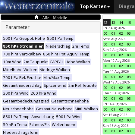
Top Karten
Diagr
Alle Modelle
12
13
14
15
Parameter
Fri 7 Aug 2026
00
01
02
03
500 hPa Geopot. Höhe
850 hPa Temp.
Sat 8 Aug 2026
00
01
02
03
850 hPa Stromlinien
Niederschlag
2m Temp
Sun 9 Aug 2026
700 hPa Vertikalbew
850 hPa Pot. Äquiv. Temp
00
01
02
03
Mon 10 Aug 2026
10m Wind
2m Taupunkt
CAPE/LI
Hohe Wolken
00
01
02
03
Mittelhohe Wolken
Niedrige Wolken
Tue 11 Aug 2026
00
01
02
03
700 hPa Rel. Feuchte
Min/Max Temp.
Wed 12 Aug 2026
Gesamtniederschlag
Spitzenwind
2m Rel. feuchte
00
01
02
03
300 hPa Wind
200 hPa Wind
Thu 13 Aug 2026
00
01
02
03
Gesamtbedeckungsgrad
Gesamtschneehöhe
Fri 14 Aug 2026
Neuschneehöhe
Gesamt-Neuschnee
Mittl. Wolken
00
01
02
03
Sat 15 Aug 2026
850 hPa Temp. Abweichung
500 hPa Wind
00
01
02
03
50 hPa Temp
Schnee/Eis
Wellenhoehe
Sun 16 Aug 2026
00
01
02
03
Niederschlagsform