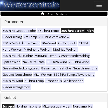
Toggle
naviga
Alle Modelle
Parameter
500 hPa Geopot. Höhe
850 hPa Temp.
850 hPa Stromlinien
Niederschlag
2m Temp
700 hPa Vertikalbew
850 hPa Pot. Äquiv. Temp
10m Wind
2m Taupunkt
CAPE/LI
Hohe Wolken
Mittelhohe Wolken
Niedrige Wolken
700 hPa Rel. Feuchte
Min/Max Temp.
Gesamtniederschlag
Spitzenwind
2m Rel. feuchte
300 hPa Wind
200 hPa Wind
Gesamtbedeckungsgrad
Gesamtschneehöhe
Neuschneehöhe
Gesamt-Neuschnee
Mittl. Wolken
850 hPa Temp. Abweichung
500 hPa Wind
50 hPa Temp
Schnee/Eis
Wellenhoehe
Niederschlagsform
Gebiet
Europa
Nordhemisphäre
Mitteleuropa
Alpen
Nordamerika