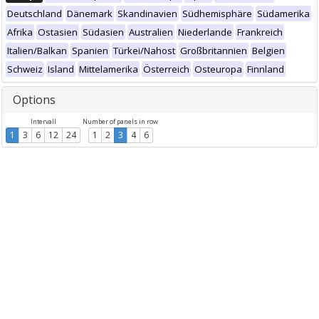
Deutschland
Dänemark
Skandinavien
Südhemisphäre
Südamerika
Afrika
Ostasien
Südasien
Australien
Niederlande
Frankreich
Italien/Balkan
Spanien
Türkei/Nahost
Großbritannien
Belgien
Schweiz
Island
Mittelamerika
Österreich
Osteuropa
Finnland
Options
Intervall
Number of panels in row
1
3
6
12
24
1
2
3
4
6