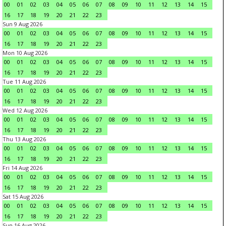
00
01
02
03
04
05
06
07
08
09
10
11
12
13
14
15
16
17
18
19
20
21
22
23
Sun 9 Aug 2026
00
01
02
03
04
05
06
07
08
09
10
11
12
13
14
15
16
17
18
19
20
21
22
23
Mon 10 Aug 2026
00
01
02
03
04
05
06
07
08
09
10
11
12
13
14
15
16
17
18
19
20
21
22
23
Tue 11 Aug 2026
00
01
02
03
04
05
06
07
08
09
10
11
12
13
14
15
16
17
18
19
20
21
22
23
Wed 12 Aug 2026
00
01
02
03
04
05
06
07
08
09
10
11
12
13
14
15
16
17
18
19
20
21
22
23
Thu 13 Aug 2026
00
01
02
03
04
05
06
07
08
09
10
11
12
13
14
15
16
17
18
19
20
21
22
23
Fri 14 Aug 2026
00
01
02
03
04
05
06
07
08
09
10
11
12
13
14
15
16
17
18
19
20
21
22
23
Sat 15 Aug 2026
00
01
02
03
04
05
06
07
08
09
10
11
12
13
14
15
16
17
18
19
20
21
22
23
Sun 16 Aug 2026