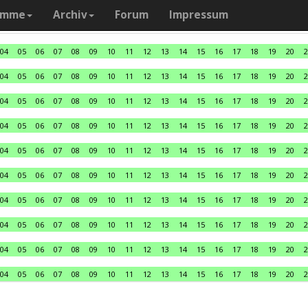
amme
Archiv
Forum
Impressum
04
05
06
07
08
09
10
11
12
13
14
15
16
17
18
19
20
2
04
05
06
07
08
09
10
11
12
13
14
15
16
17
18
19
20
2
04
05
06
07
08
09
10
11
12
13
14
15
16
17
18
19
20
2
04
05
06
07
08
09
10
11
12
13
14
15
16
17
18
19
20
2
04
05
06
07
08
09
10
11
12
13
14
15
16
17
18
19
20
2
04
05
06
07
08
09
10
11
12
13
14
15
16
17
18
19
20
2
04
05
06
07
08
09
10
11
12
13
14
15
16
17
18
19
20
2
04
05
06
07
08
09
10
11
12
13
14
15
16
17
18
19
20
2
04
05
06
07
08
09
10
11
12
13
14
15
16
17
18
19
20
2
04
05
06
07
08
09
10
11
12
13
14
15
16
17
18
19
20
2