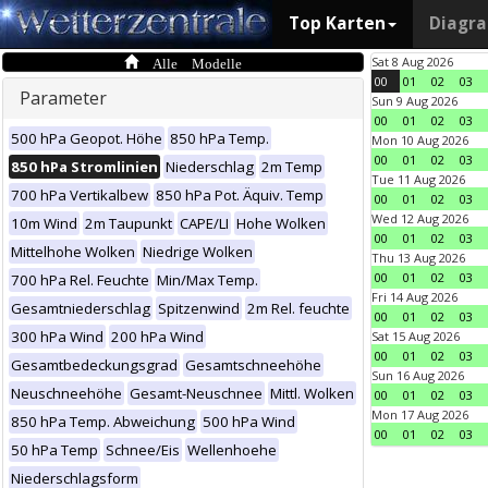
Top Karten
Diagr
Alle Modelle
Sat 8 Aug 2026
00
01
02
03
Parameter
Sun 9 Aug 2026
00
01
02
03
500 hPa Geopot. Höhe
850 hPa Temp.
Mon 10 Aug 2026
00
01
02
03
850 hPa Stromlinien
Niederschlag
2m Temp
Tue 11 Aug 2026
700 hPa Vertikalbew
850 hPa Pot. Äquiv. Temp
00
01
02
03
Wed 12 Aug 2026
10m Wind
2m Taupunkt
CAPE/LI
Hohe Wolken
00
01
02
03
Mittelhohe Wolken
Niedrige Wolken
Thu 13 Aug 2026
00
01
02
03
700 hPa Rel. Feuchte
Min/Max Temp.
Fri 14 Aug 2026
Gesamtniederschlag
Spitzenwind
2m Rel. feuchte
00
01
02
03
300 hPa Wind
200 hPa Wind
Sat 15 Aug 2026
00
01
02
03
Gesamtbedeckungsgrad
Gesamtschneehöhe
Sun 16 Aug 2026
Neuschneehöhe
Gesamt-Neuschnee
Mittl. Wolken
00
01
02
03
Mon 17 Aug 2026
850 hPa Temp. Abweichung
500 hPa Wind
00
01
02
03
50 hPa Temp
Schnee/Eis
Wellenhoehe
Niederschlagsform