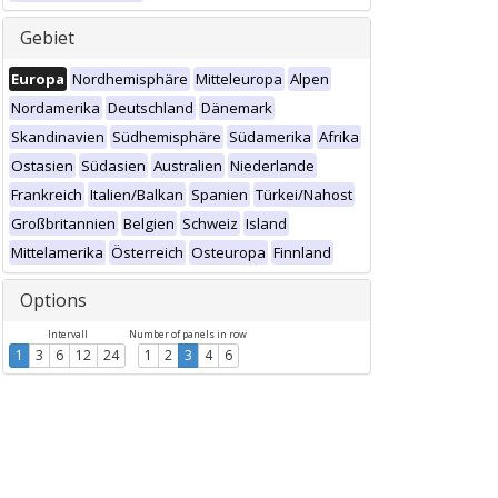
Gebiet
Europa
Nordhemisphäre
Mitteleuropa
Alpen
Nordamerika
Deutschland
Dänemark
Skandinavien
Südhemisphäre
Südamerika
Afrika
Ostasien
Südasien
Australien
Niederlande
Frankreich
Italien/Balkan
Spanien
Türkei/Nahost
Großbritannien
Belgien
Schweiz
Island
Mittelamerika
Österreich
Osteuropa
Finnland
Options
Intervall
Number of panels in row
1
3
6
12
24
1
2
3
4
6