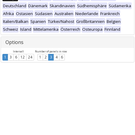
Deutschland
Dänemark
Skandinavien
Südhemisphäre
Südamerika
Afrika
Ostasien
Südasien
Australien
Niederlande
Frankreich
Italien/Balkan
Spanien
Türkei/Nahost
Großbritannien
Belgien
Schweiz
Island
Mittelamerika
Österreich
Osteuropa
Finnland
Options
Intervall
Number of panels in row
1
3
6
12
24
1
2
3
4
6