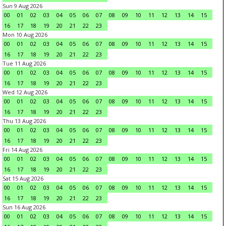
Sun 9 Aug 2026
00
01
02
03
04
05
06
07
08
09
10
11
12
13
14
15
16
17
18
19
20
21
22
23
Mon 10 Aug 2026
00
01
02
03
04
05
06
07
08
09
10
11
12
13
14
15
16
17
18
19
20
21
22
23
Tue 11 Aug 2026
00
01
02
03
04
05
06
07
08
09
10
11
12
13
14
15
16
17
18
19
20
21
22
23
Wed 12 Aug 2026
00
01
02
03
04
05
06
07
08
09
10
11
12
13
14
15
16
17
18
19
20
21
22
23
Thu 13 Aug 2026
00
01
02
03
04
05
06
07
08
09
10
11
12
13
14
15
16
17
18
19
20
21
22
23
Fri 14 Aug 2026
00
01
02
03
04
05
06
07
08
09
10
11
12
13
14
15
16
17
18
19
20
21
22
23
Sat 15 Aug 2026
00
01
02
03
04
05
06
07
08
09
10
11
12
13
14
15
16
17
18
19
20
21
22
23
Sun 16 Aug 2026
00
01
02
03
04
05
06
07
08
09
10
11
12
13
14
15