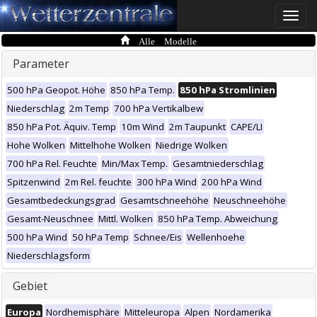
Toggle
naviga
Alle Modelle
Parameter
500 hPa Geopot. Höhe
850 hPa Temp.
850 hPa Stromlinien
Niederschlag
2m Temp
700 hPa Vertikalbew
850 hPa Pot. Äquiv. Temp
10m Wind
2m Taupunkt
CAPE/LI
Hohe Wolken
Mittelhohe Wolken
Niedrige Wolken
700 hPa Rel. Feuchte
Min/Max Temp.
Gesamtniederschlag
Spitzenwind
2m Rel. feuchte
300 hPa Wind
200 hPa Wind
Gesamtbedeckungsgrad
Gesamtschneehöhe
Neuschneehöhe
Gesamt-Neuschnee
Mittl. Wolken
850 hPa Temp. Abweichung
500 hPa Wind
50 hPa Temp
Schnee/Eis
Wellenhoehe
Niederschlagsform
Gebiet
Europa
Nordhemisphäre
Mitteleuropa
Alpen
Nordamerika