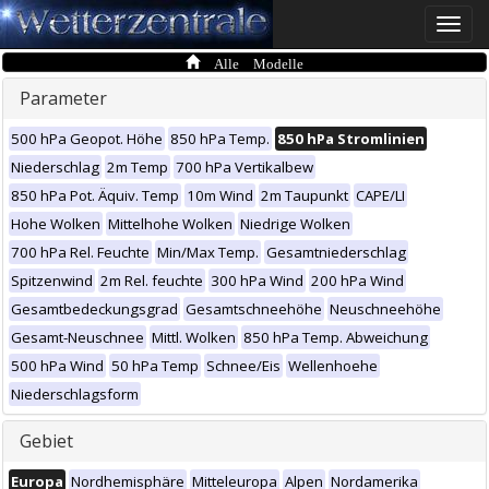
Toggle
naviga
Alle Modelle
Parameter
500 hPa Geopot. Höhe
850 hPa Temp.
850 hPa Stromlinien
Niederschlag
2m Temp
700 hPa Vertikalbew
850 hPa Pot. Äquiv. Temp
10m Wind
2m Taupunkt
CAPE/LI
Hohe Wolken
Mittelhohe Wolken
Niedrige Wolken
700 hPa Rel. Feuchte
Min/Max Temp.
Gesamtniederschlag
Spitzenwind
2m Rel. feuchte
300 hPa Wind
200 hPa Wind
Gesamtbedeckungsgrad
Gesamtschneehöhe
Neuschneehöhe
Gesamt-Neuschnee
Mittl. Wolken
850 hPa Temp. Abweichung
500 hPa Wind
50 hPa Temp
Schnee/Eis
Wellenhoehe
Niederschlagsform
Gebiet
Europa
Nordhemisphäre
Mitteleuropa
Alpen
Nordamerika