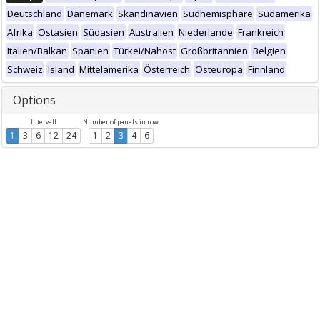
Deutschland
Dänemark
Skandinavien
Südhemisphäre
Südamerika
Afrika
Ostasien
Südasien
Australien
Niederlande
Frankreich
Italien/Balkan
Spanien
Türkei/Nahost
Großbritannien
Belgien
Schweiz
Island
Mittelamerika
Österreich
Osteuropa
Finnland
Options
Intervall
Number of panels in row
1
3
6
12
24
1
2
3
4
6