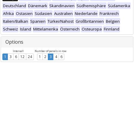
Deutschland
Dänemark
Skandinavien
Südhemisphäre
Südamerika
Afrika
Ostasien
Südasien
Australien
Niederlande
Frankreich
Italien/Balkan
Spanien
Türkei/Nahost
Großbritannien
Belgien
Schweiz
Island
Mittelamerika
Österreich
Osteuropa
Finnland
Options
Intervall
Number of panels in row
1
3
6
12
24
1
2
3
4
6