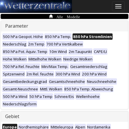
Toggle
naviga
Alle Modelle
Parameter
500 hPa Geopot. Höhe
850 hPa Temp.
850 hPa Stromlinien
Niederschlag
2m Temp
700 hPa Vertikalbew
850 hPa Pot. Äquiv. Temp
10m Wind
2m Taupunkt
CAPE/LI
Hohe Wolken
Mittelhohe Wolken
Niedrige Wolken
700 hPa Rel. Feuchte
Min/Max Temp.
Gesamtniederschlag
Spitzenwind
2m Rel. feuchte
300 hPa Wind
200 hPa Wind
Gesamtbedeckungsgrad
Gesamtschneehöhe
Neuschneehöhe
Gesamt-Neuschnee
Mittl. Wolken
850 hPa Temp. Abweichung
500 hPa Wind
50 hPa Temp
Schnee/Eis
Wellenhoehe
Niederschlagsform
Gebiet
Europa
Nordhemisphäre
Mitteleuropa
Alpen
Nordamerika