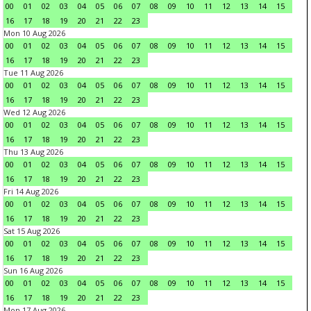
00
01
02
03
04
05
06
07
08
09
10
11
12
13
14
15
16
17
18
19
20
21
22
23
Mon 10 Aug 2026
00
01
02
03
04
05
06
07
08
09
10
11
12
13
14
15
16
17
18
19
20
21
22
23
Tue 11 Aug 2026
00
01
02
03
04
05
06
07
08
09
10
11
12
13
14
15
16
17
18
19
20
21
22
23
Wed 12 Aug 2026
00
01
02
03
04
05
06
07
08
09
10
11
12
13
14
15
16
17
18
19
20
21
22
23
Thu 13 Aug 2026
00
01
02
03
04
05
06
07
08
09
10
11
12
13
14
15
16
17
18
19
20
21
22
23
Fri 14 Aug 2026
00
01
02
03
04
05
06
07
08
09
10
11
12
13
14
15
16
17
18
19
20
21
22
23
Sat 15 Aug 2026
00
01
02
03
04
05
06
07
08
09
10
11
12
13
14
15
16
17
18
19
20
21
22
23
Sun 16 Aug 2026
00
01
02
03
04
05
06
07
08
09
10
11
12
13
14
15
16
17
18
19
20
21
22
23
Mon 17 Aug 2026