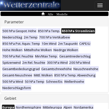
Toggle
naviga
Alle Modelle
Parameter
500 hPa Geopot. Höhe
850 hPa Temp.
850 hPa Stromlinien
Niederschlag
2m Temp
700 hPa Vertikalbew
850 hPa Pot. Äquiv. Temp
10m Wind
2m Taupunkt
CAPE/LI
Hohe Wolken
Mittelhohe Wolken
Niedrige Wolken
700 hPa Rel. Feuchte
Min/Max Temp.
Gesamtniederschlag
Spitzenwind
2m Rel. feuchte
300 hPa Wind
200 hPa Wind
Gesamtbedeckungsgrad
Gesamtschneehöhe
Neuschneehöhe
Gesamt-Neuschnee
Mittl. Wolken
850 hPa Temp. Abweichung
500 hPa Wind
50 hPa Temp
Schnee/Eis
Wellenhoehe
Niederschlagsform
Gebiet
Europa
Nordhemisphäre
Mitteleuropa
Alpen
Nordamerika