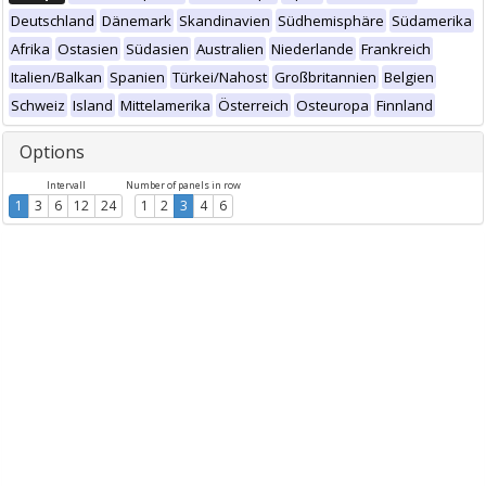
Deutschland
Dänemark
Skandinavien
Südhemisphäre
Südamerika
Afrika
Ostasien
Südasien
Australien
Niederlande
Frankreich
Italien/Balkan
Spanien
Türkei/Nahost
Großbritannien
Belgien
Schweiz
Island
Mittelamerika
Österreich
Osteuropa
Finnland
Options
Intervall
Number of panels in row
1
3
6
12
24
1
2
3
4
6