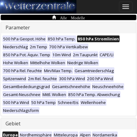
Toggle
naviga
Alle Modelle
Parameter
500 hPa Geopot. Höhe
850 hPa Temp.
850 hPa Stromlinien
Niederschlag
2m Temp
700 hPa Vertikalbew
850 hPa Pot. Äquiv. Temp
10m Wind
2m Taupunkt
CAPE/LI
Hohe Wolken
Mittelhohe Wolken
Niedrige Wolken
700 hPa Rel. Feuchte
Min/Max Temp.
Gesamtniederschlag
Spitzenwind
2m Rel. feuchte
300 hPa Wind
200 hPa Wind
Gesamtbedeckungsgrad
Gesamtschneehöhe
Neuschneehöhe
Gesamt-Neuschnee
Mittl. Wolken
850 hPa Temp. Abweichung
500 hPa Wind
50 hPa Temp
Schnee/Eis
Wellenhoehe
Niederschlagsform
Gebiet
Europa
Nordhemisphäre
Mitteleuropa
Alpen
Nordamerika