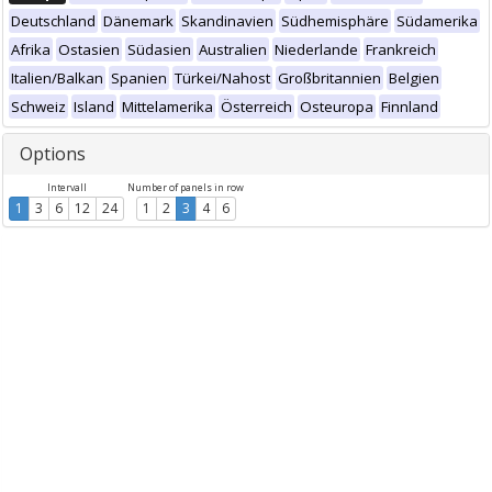
Deutschland
Dänemark
Skandinavien
Südhemisphäre
Südamerika
Afrika
Ostasien
Südasien
Australien
Niederlande
Frankreich
Italien/Balkan
Spanien
Türkei/Nahost
Großbritannien
Belgien
Schweiz
Island
Mittelamerika
Österreich
Osteuropa
Finnland
Options
Intervall
Number of panels in row
1
3
6
12
24
1
2
3
4
6