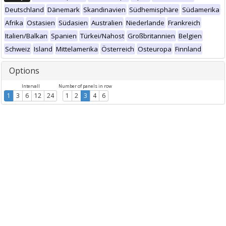
Deutschland
Dänemark
Skandinavien
Südhemisphäre
Südamerika
Afrika
Ostasien
Südasien
Australien
Niederlande
Frankreich
Italien/Balkan
Spanien
Türkei/Nahost
Großbritannien
Belgien
Schweiz
Island
Mittelamerika
Österreich
Osteuropa
Finnland
Options
Intervall
Number of panels in row
1
3
6
12
24
1
2
3
4
6