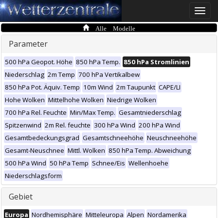
Toggle
naviga
Alle Modelle
Parameter
500 hPa Geopot. Höhe
850 hPa Temp.
850 hPa Stromlinien
Niederschlag
2m Temp
700 hPa Vertikalbew
850 hPa Pot. Äquiv. Temp
10m Wind
2m Taupunkt
CAPE/LI
Hohe Wolken
Mittelhohe Wolken
Niedrige Wolken
700 hPa Rel. Feuchte
Min/Max Temp.
Gesamtniederschlag
Spitzenwind
2m Rel. feuchte
300 hPa Wind
200 hPa Wind
Gesamtbedeckungsgrad
Gesamtschneehöhe
Neuschneehöhe
Gesamt-Neuschnee
Mittl. Wolken
850 hPa Temp. Abweichung
500 hPa Wind
50 hPa Temp
Schnee/Eis
Wellenhoehe
Niederschlagsform
Gebiet
Europa
Nordhemisphäre
Mitteleuropa
Alpen
Nordamerika