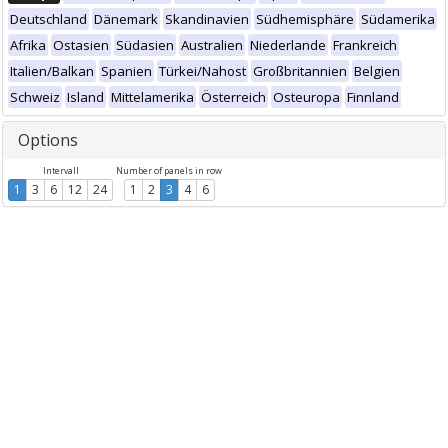
Deutschland
Dänemark
Skandinavien
Südhemisphäre
Südamerika
Afrika
Ostasien
Südasien
Australien
Niederlande
Frankreich
Italien/Balkan
Spanien
Türkei/Nahost
Großbritannien
Belgien
Schweiz
Island
Mittelamerika
Österreich
Osteuropa
Finnland
Options
Intervall
Number of panels in row
1
3
6
12
24
1
2
3
4
6