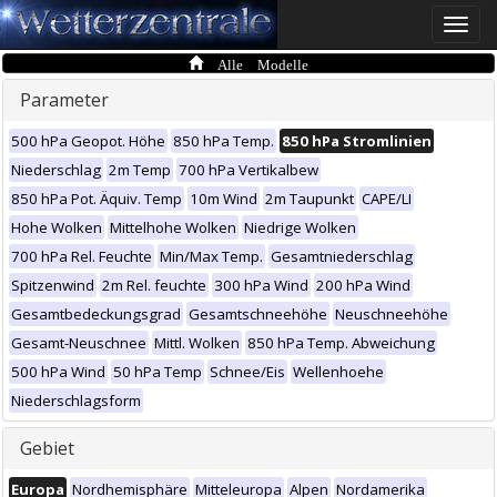
Toggle
naviga
Alle Modelle
Parameter
500 hPa Geopot. Höhe
850 hPa Temp.
850 hPa Stromlinien
Niederschlag
2m Temp
700 hPa Vertikalbew
850 hPa Pot. Äquiv. Temp
10m Wind
2m Taupunkt
CAPE/LI
Hohe Wolken
Mittelhohe Wolken
Niedrige Wolken
700 hPa Rel. Feuchte
Min/Max Temp.
Gesamtniederschlag
Spitzenwind
2m Rel. feuchte
300 hPa Wind
200 hPa Wind
Gesamtbedeckungsgrad
Gesamtschneehöhe
Neuschneehöhe
Gesamt-Neuschnee
Mittl. Wolken
850 hPa Temp. Abweichung
500 hPa Wind
50 hPa Temp
Schnee/Eis
Wellenhoehe
Niederschlagsform
Gebiet
Europa
Nordhemisphäre
Mitteleuropa
Alpen
Nordamerika