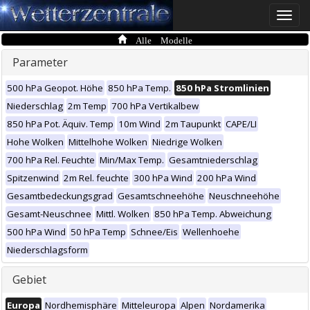
Toggle
naviga
Alle Modelle
Parameter
500 hPa Geopot. Höhe
850 hPa Temp.
850 hPa Stromlinien
Niederschlag
2m Temp
700 hPa Vertikalbew
850 hPa Pot. Äquiv. Temp
10m Wind
2m Taupunkt
CAPE/LI
Hohe Wolken
Mittelhohe Wolken
Niedrige Wolken
700 hPa Rel. Feuchte
Min/Max Temp.
Gesamtniederschlag
Spitzenwind
2m Rel. feuchte
300 hPa Wind
200 hPa Wind
Gesamtbedeckungsgrad
Gesamtschneehöhe
Neuschneehöhe
Gesamt-Neuschnee
Mittl. Wolken
850 hPa Temp. Abweichung
500 hPa Wind
50 hPa Temp
Schnee/Eis
Wellenhoehe
Niederschlagsform
Gebiet
Europa
Nordhemisphäre
Mitteleuropa
Alpen
Nordamerika