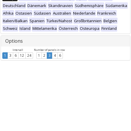
Deutschland
Dänemark
Skandinavien
Südhemisphäre
Südamerika
Afrika
Ostasien
Südasien
Australien
Niederlande
Frankreich
Italien/Balkan
Spanien
Türkei/Nahost
Großbritannien
Belgien
Schweiz
Island
Mittelamerika
Österreich
Osteuropa
Finnland
Options
Intervall
Number of panels in row
1
3
6
12
24
1
2
3
4
6