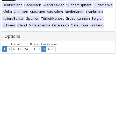
Deutschland
Dänemark
Skandinavien
Südhemisphäre
Südamerika
Afrika
Ostasien
Südasien
Australien
Niederlande
Frankreich
Italien/Balkan
Spanien
Türkei/Nahost
Großbritannien
Belgien
Schweiz
Island
Mittelamerika
Österreich
Osteuropa
Finnland
Options
Intervall
Number of panels in row
1
3
6
12
24
1
2
3
4
6