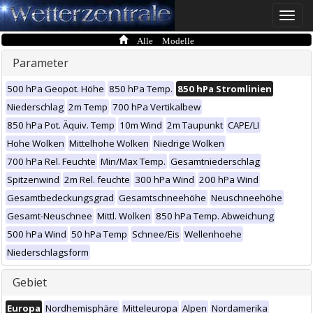
Toggle
naviga
Alle Modelle
Parameter
500 hPa Geopot. Höhe
850 hPa Temp.
850 hPa Stromlinien
Niederschlag
2m Temp
700 hPa Vertikalbew
850 hPa Pot. Äquiv. Temp
10m Wind
2m Taupunkt
CAPE/LI
Hohe Wolken
Mittelhohe Wolken
Niedrige Wolken
700 hPa Rel. Feuchte
Min/Max Temp.
Gesamtniederschlag
Spitzenwind
2m Rel. feuchte
300 hPa Wind
200 hPa Wind
Gesamtbedeckungsgrad
Gesamtschneehöhe
Neuschneehöhe
Gesamt-Neuschnee
Mittl. Wolken
850 hPa Temp. Abweichung
500 hPa Wind
50 hPa Temp
Schnee/Eis
Wellenhoehe
Niederschlagsform
Gebiet
Europa
Nordhemisphäre
Mitteleuropa
Alpen
Nordamerika