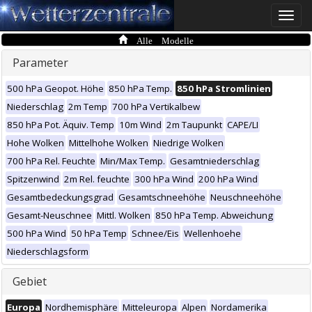
Toggle
naviga
Alle Modelle
Parameter
500 hPa Geopot. Höhe
850 hPa Temp.
850 hPa Stromlinien
Niederschlag
2m Temp
700 hPa Vertikalbew
850 hPa Pot. Äquiv. Temp
10m Wind
2m Taupunkt
CAPE/LI
Hohe Wolken
Mittelhohe Wolken
Niedrige Wolken
700 hPa Rel. Feuchte
Min/Max Temp.
Gesamtniederschlag
Spitzenwind
2m Rel. feuchte
300 hPa Wind
200 hPa Wind
Gesamtbedeckungsgrad
Gesamtschneehöhe
Neuschneehöhe
Gesamt-Neuschnee
Mittl. Wolken
850 hPa Temp. Abweichung
500 hPa Wind
50 hPa Temp
Schnee/Eis
Wellenhoehe
Niederschlagsform
Gebiet
Europa
Nordhemisphäre
Mitteleuropa
Alpen
Nordamerika