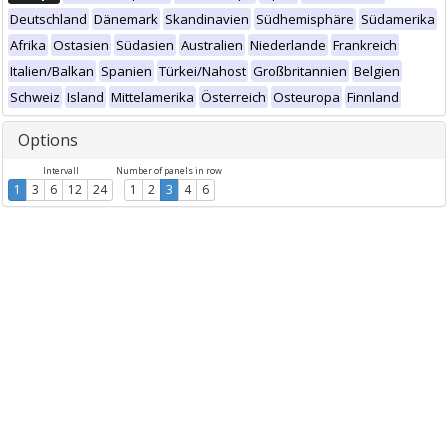
Deutschland
Dänemark
Skandinavien
Südhemisphäre
Südamerika
Afrika
Ostasien
Südasien
Australien
Niederlande
Frankreich
Italien/Balkan
Spanien
Türkei/Nahost
Großbritannien
Belgien
Schweiz
Island
Mittelamerika
Österreich
Osteuropa
Finnland
Options
Intervall
Number of panels in row
1
3
6
12
24
1
2
3
4
6