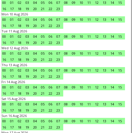
00
01
02
03
04
05
06
07
08
09
10
11
12
13
14
15
16
17
18
19
20
21
22
23
Mon 10 Aug 2026
00
01
02
03
04
05
06
07
08
09
10
11
12
13
14
15
16
17
18
19
20
21
22
23
Tue 11 Aug 2026
00
01
02
03
04
05
06
07
08
09
10
11
12
13
14
15
16
17
18
19
20
21
22
23
Wed 12 Aug 2026
00
01
02
03
04
05
06
07
08
09
10
11
12
13
14
15
16
17
18
19
20
21
22
23
Thu 13 Aug 2026
00
01
02
03
04
05
06
07
08
09
10
11
12
13
14
15
16
17
18
19
20
21
22
23
Fri 14 Aug 2026
00
01
02
03
04
05
06
07
08
09
10
11
12
13
14
15
16
17
18
19
20
21
22
23
Sat 15 Aug 2026
00
01
02
03
04
05
06
07
08
09
10
11
12
13
14
15
16
17
18
19
20
21
22
23
Sun 16 Aug 2026
00
01
02
03
04
05
06
07
08
09
10
11
12
13
14
15
16
17
18
19
20
21
22
23
Mon 17 Aug 2026