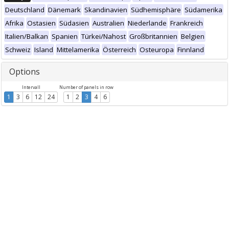
Deutschland
Dänemark
Skandinavien
Südhemisphäre
Südamerika
Afrika
Ostasien
Südasien
Australien
Niederlande
Frankreich
Italien/Balkan
Spanien
Türkei/Nahost
Großbritannien
Belgien
Schweiz
Island
Mittelamerika
Österreich
Osteuropa
Finnland
Options
Intervall
Number of panels in row
1
3
6
12
24
1
2
3
4
6