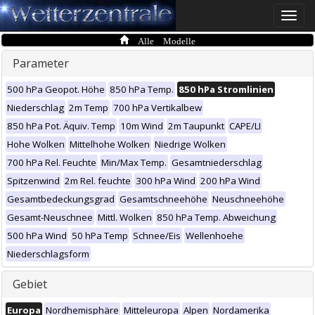
Toggle
naviga
Alle Modelle
Parameter
500 hPa Geopot. Höhe
850 hPa Temp.
850 hPa Stromlinien
Niederschlag
2m Temp
700 hPa Vertikalbew
850 hPa Pot. Äquiv. Temp
10m Wind
2m Taupunkt
CAPE/LI
Hohe Wolken
Mittelhohe Wolken
Niedrige Wolken
700 hPa Rel. Feuchte
Min/Max Temp.
Gesamtniederschlag
Spitzenwind
2m Rel. feuchte
300 hPa Wind
200 hPa Wind
Gesamtbedeckungsgrad
Gesamtschneehöhe
Neuschneehöhe
Gesamt-Neuschnee
Mittl. Wolken
850 hPa Temp. Abweichung
500 hPa Wind
50 hPa Temp
Schnee/Eis
Wellenhoehe
Niederschlagsform
Gebiet
Europa
Nordhemisphäre
Mitteleuropa
Alpen
Nordamerika