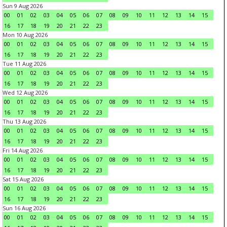
Sun 9 Aug 2026
00
01
02
03
04
05
06
07
08
09
10
11
12
13
14
15
16
17
18
19
20
21
22
23
Mon 10 Aug 2026
00
01
02
03
04
05
06
07
08
09
10
11
12
13
14
15
16
17
18
19
20
21
22
23
Tue 11 Aug 2026
00
01
02
03
04
05
06
07
08
09
10
11
12
13
14
15
16
17
18
19
20
21
22
23
Wed 12 Aug 2026
00
01
02
03
04
05
06
07
08
09
10
11
12
13
14
15
16
17
18
19
20
21
22
23
Thu 13 Aug 2026
00
01
02
03
04
05
06
07
08
09
10
11
12
13
14
15
16
17
18
19
20
21
22
23
Fri 14 Aug 2026
00
01
02
03
04
05
06
07
08
09
10
11
12
13
14
15
16
17
18
19
20
21
22
23
Sat 15 Aug 2026
00
01
02
03
04
05
06
07
08
09
10
11
12
13
14
15
16
17
18
19
20
21
22
23
Sun 16 Aug 2026
00
01
02
03
04
05
06
07
08
09
10
11
12
13
14
15