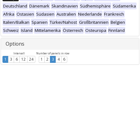
Deutschland
Dänemark
Skandinavien
Südhemisphäre
Südamerika
Afrika
Ostasien
Südasien
Australien
Niederlande
Frankreich
Italien/Balkan
Spanien
Türkei/Nahost
Großbritannien
Belgien
Schweiz
Island
Mittelamerika
Österreich
Osteuropa
Finnland
Options
Intervall
Number of panels in row
1
3
6
12
24
1
2
3
4
6