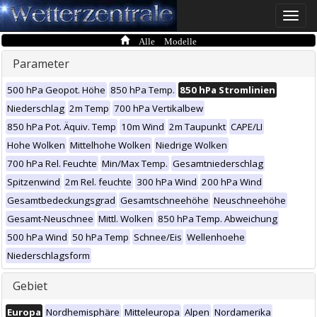
Toggle
naviga
Alle Modelle
Parameter
500 hPa Geopot. Höhe
850 hPa Temp.
850 hPa Stromlinien
Niederschlag
2m Temp
700 hPa Vertikalbew
850 hPa Pot. Äquiv. Temp
10m Wind
2m Taupunkt
CAPE/LI
Hohe Wolken
Mittelhohe Wolken
Niedrige Wolken
700 hPa Rel. Feuchte
Min/Max Temp.
Gesamtniederschlag
Spitzenwind
2m Rel. feuchte
300 hPa Wind
200 hPa Wind
Gesamtbedeckungsgrad
Gesamtschneehöhe
Neuschneehöhe
Gesamt-Neuschnee
Mittl. Wolken
850 hPa Temp. Abweichung
500 hPa Wind
50 hPa Temp
Schnee/Eis
Wellenhoehe
Niederschlagsform
Gebiet
Europa
Nordhemisphäre
Mitteleuropa
Alpen
Nordamerika