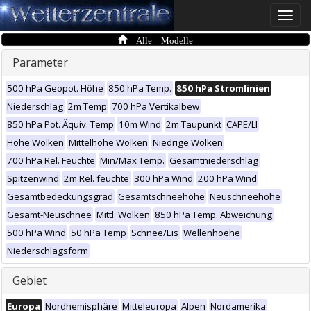
Toggle
naviga
Alle Modelle
Parameter
500 hPa Geopot. Höhe
850 hPa Temp.
850 hPa Stromlinien
Niederschlag
2m Temp
700 hPa Vertikalbew
850 hPa Pot. Äquiv. Temp
10m Wind
2m Taupunkt
CAPE/LI
Hohe Wolken
Mittelhohe Wolken
Niedrige Wolken
700 hPa Rel. Feuchte
Min/Max Temp.
Gesamtniederschlag
Spitzenwind
2m Rel. feuchte
300 hPa Wind
200 hPa Wind
Gesamtbedeckungsgrad
Gesamtschneehöhe
Neuschneehöhe
Gesamt-Neuschnee
Mittl. Wolken
850 hPa Temp. Abweichung
500 hPa Wind
50 hPa Temp
Schnee/Eis
Wellenhoehe
Niederschlagsform
Gebiet
Europa
Nordhemisphäre
Mitteleuropa
Alpen
Nordamerika