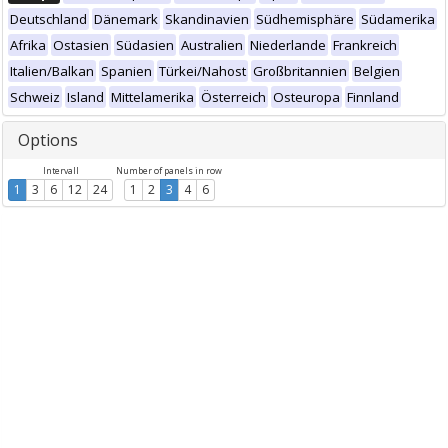
Deutschland
Dänemark
Skandinavien
Südhemisphäre
Südamerika
Afrika
Ostasien
Südasien
Australien
Niederlande
Frankreich
Italien/Balkan
Spanien
Türkei/Nahost
Großbritannien
Belgien
Schweiz
Island
Mittelamerika
Österreich
Osteuropa
Finnland
Options
Intervall
Number of panels in row
1
3
6
12
24
1
2
3
4
6