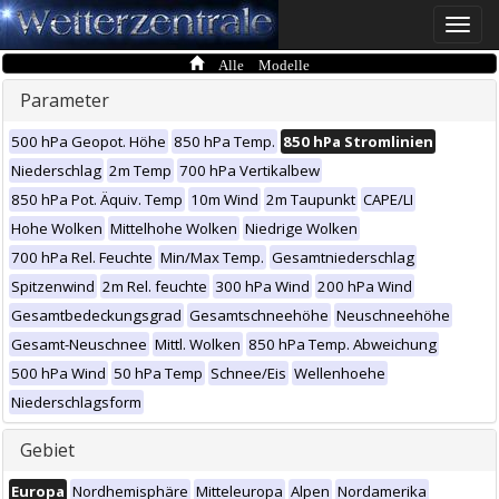
Toggle
naviga
Alle Modelle
Parameter
500 hPa Geopot. Höhe
850 hPa Temp.
850 hPa Stromlinien
Niederschlag
2m Temp
700 hPa Vertikalbew
850 hPa Pot. Äquiv. Temp
10m Wind
2m Taupunkt
CAPE/LI
Hohe Wolken
Mittelhohe Wolken
Niedrige Wolken
700 hPa Rel. Feuchte
Min/Max Temp.
Gesamtniederschlag
Spitzenwind
2m Rel. feuchte
300 hPa Wind
200 hPa Wind
Gesamtbedeckungsgrad
Gesamtschneehöhe
Neuschneehöhe
Gesamt-Neuschnee
Mittl. Wolken
850 hPa Temp. Abweichung
500 hPa Wind
50 hPa Temp
Schnee/Eis
Wellenhoehe
Niederschlagsform
Gebiet
Europa
Nordhemisphäre
Mitteleuropa
Alpen
Nordamerika