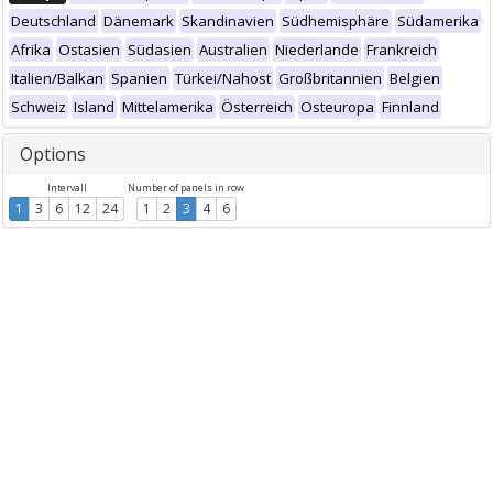
Deutschland
Dänemark
Skandinavien
Südhemisphäre
Südamerika
Afrika
Ostasien
Südasien
Australien
Niederlande
Frankreich
Italien/Balkan
Spanien
Türkei/Nahost
Großbritannien
Belgien
Schweiz
Island
Mittelamerika
Österreich
Osteuropa
Finnland
Options
Intervall
Number of panels in row
1
3
6
12
24
1
2
3
4
6