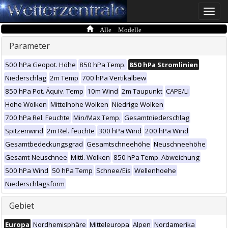
Toggle
naviga
Alle Modelle
Parameter
500 hPa Geopot. Höhe
850 hPa Temp.
850 hPa Stromlinien
Niederschlag
2m Temp
700 hPa Vertikalbew
850 hPa Pot. Äquiv. Temp
10m Wind
2m Taupunkt
CAPE/LI
Hohe Wolken
Mittelhohe Wolken
Niedrige Wolken
700 hPa Rel. Feuchte
Min/Max Temp.
Gesamtniederschlag
Spitzenwind
2m Rel. feuchte
300 hPa Wind
200 hPa Wind
Gesamtbedeckungsgrad
Gesamtschneehöhe
Neuschneehöhe
Gesamt-Neuschnee
Mittl. Wolken
850 hPa Temp. Abweichung
500 hPa Wind
50 hPa Temp
Schnee/Eis
Wellenhoehe
Niederschlagsform
Gebiet
Europa
Nordhemisphäre
Mitteleuropa
Alpen
Nordamerika