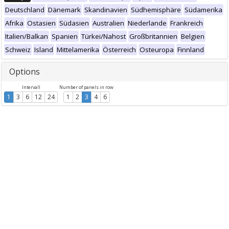
Deutschland
Dänemark
Skandinavien
Südhemisphäre
Südamerika
Afrika
Ostasien
Südasien
Australien
Niederlande
Frankreich
Italien/Balkan
Spanien
Türkei/Nahost
Großbritannien
Belgien
Schweiz
Island
Mittelamerika
Österreich
Osteuropa
Finnland
Options
Intervall
Number of panels in row
1
3
6
12
24
1
2
3
4
6