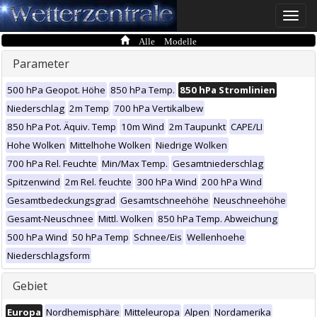
Toggle
naviga
Alle Modelle
Parameter
500 hPa Geopot. Höhe
850 hPa Temp.
850 hPa Stromlinien
Niederschlag
2m Temp
700 hPa Vertikalbew
850 hPa Pot. Äquiv. Temp
10m Wind
2m Taupunkt
CAPE/LI
Hohe Wolken
Mittelhohe Wolken
Niedrige Wolken
700 hPa Rel. Feuchte
Min/Max Temp.
Gesamtniederschlag
Spitzenwind
2m Rel. feuchte
300 hPa Wind
200 hPa Wind
Gesamtbedeckungsgrad
Gesamtschneehöhe
Neuschneehöhe
Gesamt-Neuschnee
Mittl. Wolken
850 hPa Temp. Abweichung
500 hPa Wind
50 hPa Temp
Schnee/Eis
Wellenhoehe
Niederschlagsform
Gebiet
Europa
Nordhemisphäre
Mitteleuropa
Alpen
Nordamerika