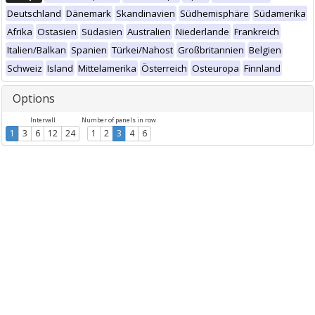
Deutschland
Dänemark
Skandinavien
Südhemisphäre
Südamerika
Afrika
Ostasien
Südasien
Australien
Niederlande
Frankreich
Italien/Balkan
Spanien
Türkei/Nahost
Großbritannien
Belgien
Schweiz
Island
Mittelamerika
Österreich
Osteuropa
Finnland
Options
Intervall
Number of panels in row
1
3
6
12
24
1
2
3
4
6