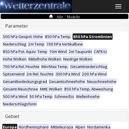
Toggle
naviga
Alle Modelle
Parameter
500 hPa Geopot. Höhe
850 hPa Temp.
850 hPa Stromlinien
Niederschlag
2m Temp
700 hPa Vertikalbew
850 hPa Pot. Äquiv. Temp
10m Wind
2m Taupunkt
CAPE/LI
Hohe Wolken
Mittelhohe Wolken
Niedrige Wolken
700 hPa Rel. Feuchte
Min/Max Temp.
Gesamtniederschlag
Spitzenwind
2m Rel. feuchte
300 hPa Wind
200 hPa Wind
Gesamtbedeckungsgrad
Gesamtschneehöhe
Neuschneehöhe
Gesamt-Neuschnee
Mittl. Wolken
850 hPa Temp. Abweichung
500 hPa Wind
50 hPa Temp
Schnee/Eis
Wellenhoehe
Niederschlagsform
Gebiet
Europa
Nordhemisphäre
Mitteleuropa
Alpen
Nordamerika