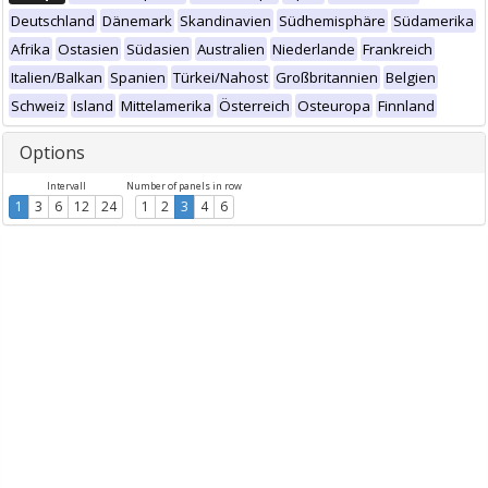
Deutschland
Dänemark
Skandinavien
Südhemisphäre
Südamerika
Afrika
Ostasien
Südasien
Australien
Niederlande
Frankreich
Italien/Balkan
Spanien
Türkei/Nahost
Großbritannien
Belgien
Schweiz
Island
Mittelamerika
Österreich
Osteuropa
Finnland
Options
Intervall
Number of panels in row
1
3
6
12
24
1
2
3
4
6