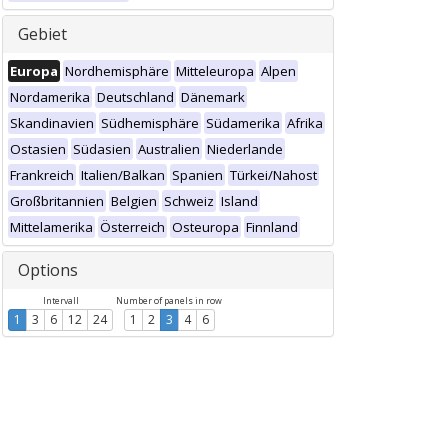
Gebiet
Europa
Nordhemisphäre
Mitteleuropa
Alpen
Nordamerika
Deutschland
Dänemark
Skandinavien
Südhemisphäre
Südamerika
Afrika
Ostasien
Südasien
Australien
Niederlande
Frankreich
Italien/Balkan
Spanien
Türkei/Nahost
Großbritannien
Belgien
Schweiz
Island
Mittelamerika
Österreich
Osteuropa
Finnland
Options
Intervall
Number of panels in row
1
3
6
12
24
1
2
3
4
6