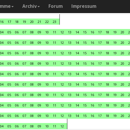
amme
Archiv
Forum
Impressum
16
17
18
19
20
21
22
23
04
05
06
07
08
09
10
11
12
13
14
15
16
17
18
19
20
2
04
05
06
07
08
09
10
11
12
13
14
15
16
17
18
19
20
2
04
05
06
07
08
09
10
11
12
13
14
15
16
17
18
19
20
2
04
05
06
07
08
09
10
11
12
13
14
15
16
17
18
19
20
2
04
05
06
07
08
09
10
11
12
13
14
15
16
17
18
19
20
2
04
05
06
07
08
09
10
11
12
13
14
15
16
17
18
19
20
2
04
05
06
07
08
09
10
11
12
13
14
15
16
17
18
19
20
2
04
05
06
07
08
09
10
11
12
13
14
15
16
17
18
19
20
2
04
05
06
07
08
09
10
11
12
13
14
15
16
17
18
19
20
2
04
05
06
07
08
09
10
11
12