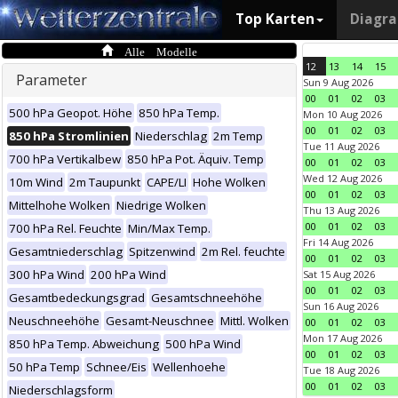
Top Karten
Diagr
Alle Modelle
12
13
14
15
Parameter
Sun 9 Aug 2026
00
01
02
03
500 hPa Geopot. Höhe
850 hPa Temp.
Mon 10 Aug 2026
00
01
02
03
850 hPa Stromlinien
Niederschlag
2m Temp
Tue 11 Aug 2026
700 hPa Vertikalbew
850 hPa Pot. Äquiv. Temp
00
01
02
03
Wed 12 Aug 2026
10m Wind
2m Taupunkt
CAPE/LI
Hohe Wolken
00
01
02
03
Mittelhohe Wolken
Niedrige Wolken
Thu 13 Aug 2026
00
01
02
03
700 hPa Rel. Feuchte
Min/Max Temp.
Fri 14 Aug 2026
Gesamtniederschlag
Spitzenwind
2m Rel. feuchte
00
01
02
03
300 hPa Wind
200 hPa Wind
Sat 15 Aug 2026
00
01
02
03
Gesamtbedeckungsgrad
Gesamtschneehöhe
Sun 16 Aug 2026
Neuschneehöhe
Gesamt-Neuschnee
Mittl. Wolken
00
01
02
03
Mon 17 Aug 2026
850 hPa Temp. Abweichung
500 hPa Wind
00
01
02
03
50 hPa Temp
Schnee/Eis
Wellenhoehe
Tue 18 Aug 2026
00
01
02
03
Niederschlagsform