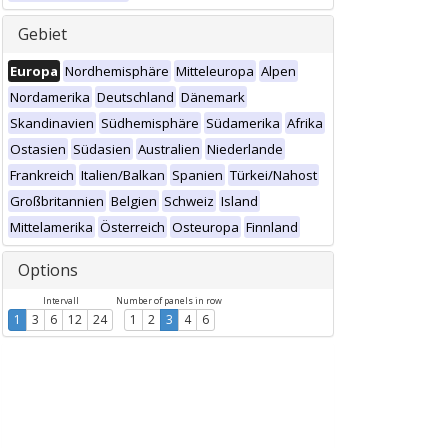
Gebiet
Europa
Nordhemisphäre
Mitteleuropa
Alpen
Nordamerika
Deutschland
Dänemark
Skandinavien
Südhemisphäre
Südamerika
Afrika
Ostasien
Südasien
Australien
Niederlande
Frankreich
Italien/Balkan
Spanien
Türkei/Nahost
Großbritannien
Belgien
Schweiz
Island
Mittelamerika
Österreich
Osteuropa
Finnland
Options
Intervall
Number of panels in row
1
3
6
12
24
1
2
3
4
6