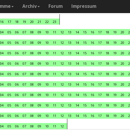
amme
Archiv
Forum
Impressum
16
17
18
19
20
21
22
23
04
05
06
07
08
09
10
11
12
13
14
15
16
17
18
19
20
2
04
05
06
07
08
09
10
11
12
13
14
15
16
17
18
19
20
2
04
05
06
07
08
09
10
11
12
13
14
15
16
17
18
19
20
2
04
05
06
07
08
09
10
11
12
13
14
15
16
17
18
19
20
2
04
05
06
07
08
09
10
11
12
13
14
15
16
17
18
19
20
2
04
05
06
07
08
09
10
11
12
13
14
15
16
17
18
19
20
2
04
05
06
07
08
09
10
11
12
13
14
15
16
17
18
19
20
2
04
05
06
07
08
09
10
11
12
13
14
15
16
17
18
19
20
2
04
05
06
07
08
09
10
11
12
13
14
15
16
17
18
19
20
2
04
05
06
07
08
09
10
11
12