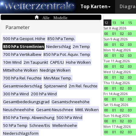
Top Karten
Diagr
Alle Modelle
12
13
14
15
Parameter
Sat 8 Aug 2026
00
01
02
03
500 hPa Geopot. Höhe
850 hPa Temp.
Sun 9 Aug 2026
00
01
02
03
850 hPa Stromlinien
Niederschlag
2m Temp
Mon 10 Aug 2026
700 hPa Vertikalbew
850 hPa Pot. Äquiv. Temp
00
01
02
03
Tue 11 Aug 2026
10m Wind
2m Taupunkt
CAPE/LI
Hohe Wolken
00
01
02
03
Mittelhohe Wolken
Niedrige Wolken
Wed 12 Aug 2026
00
01
02
03
700 hPa Rel. Feuchte
Min/Max Temp.
Thu 13 Aug 2026
Gesamtniederschlag
Spitzenwind
2m Rel. feuchte
00
01
02
03
300 hPa Wind
200 hPa Wind
Fri 14 Aug 2026
00
01
02
03
Gesamtbedeckungsgrad
Gesamtschneehöhe
Sat 15 Aug 2026
Neuschneehöhe
Gesamt-Neuschnee
Mittl. Wolken
00
01
02
03
Sun 16 Aug 2026
850 hPa Temp. Abweichung
500 hPa Wind
00
01
02
03
50 hPa Temp
Schnee/Eis
Wellenhoehe
Mon 17 Aug 2026
00
01
02
03
Niederschlagsform