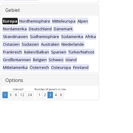
Gebiet
Europa
Nordhemisphäre
Mitteleuropa
Alpen
Nordamerika
Deutschland
Dänemark
Skandinavien
Südhemisphäre
Südamerika
Afrika
Ostasien
Südasien
Australien
Niederlande
Frankreich
Italien/Balkan
Spanien
Türkei/Nahost
Großbritannien
Belgien
Schweiz
Island
Mittelamerika
Österreich
Osteuropa
Finnland
Options
Intervall
Number of panels in row
1
3
6
12
24
1
2
3
4
6