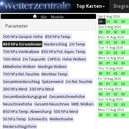
Top Karten
Diagr
Alle Modelle
Sat 8 Aug 2026
00
01
02
03
Parameter
Sun 9 Aug 2026
00
01
02
03
500 hPa Geopot. Höhe
850 hPa Temp.
Mon 10 Aug 2026
00
01
02
03
850 hPa Stromlinien
Niederschlag
2m Temp
Tue 11 Aug 2026
700 hPa Vertikalbew
850 hPa Pot. Äquiv. Temp
00
01
02
03
Wed 12 Aug 2026
10m Wind
2m Taupunkt
CAPE/LI
Hohe Wolken
00
01
02
03
Mittelhohe Wolken
Niedrige Wolken
Thu 13 Aug 2026
00
01
02
03
700 hPa Rel. Feuchte
Min/Max Temp.
Fri 14 Aug 2026
Gesamtniederschlag
Spitzenwind
2m Rel. feuchte
00
01
02
03
300 hPa Wind
200 hPa Wind
Sat 15 Aug 2026
00
01
02
03
Gesamtbedeckungsgrad
Gesamtschneehöhe
Sun 16 Aug 2026
Neuschneehöhe
Gesamt-Neuschnee
Mittl. Wolken
00
01
02
03
Mon 17 Aug 2026
850 hPa Temp. Abweichung
500 hPa Wind
00
01
02
03
50 hPa Temp
Schnee/Eis
Wellenhoehe
Niederschlagsform