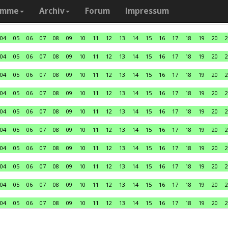
amme
Archiv
Forum
Impressum
04
05
06
07
08
09
10
11
12
13
14
15
16
17
18
19
20
2
04
05
06
07
08
09
10
11
12
13
14
15
16
17
18
19
20
2
04
05
06
07
08
09
10
11
12
13
14
15
16
17
18
19
20
2
04
05
06
07
08
09
10
11
12
13
14
15
16
17
18
19
20
2
04
05
06
07
08
09
10
11
12
13
14
15
16
17
18
19
20
2
04
05
06
07
08
09
10
11
12
13
14
15
16
17
18
19
20
2
04
05
06
07
08
09
10
11
12
13
14
15
16
17
18
19
20
2
04
05
06
07
08
09
10
11
12
13
14
15
16
17
18
19
20
2
04
05
06
07
08
09
10
11
12
13
14
15
16
17
18
19
20
2
04
05
06
07
08
09
10
11
12
13
14
15
16
17
18
19
20
2