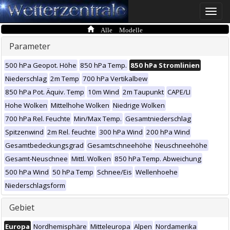
Toggle
naviga
Alle Modelle
Parameter
500 hPa Geopot. Höhe
850 hPa Temp.
850 hPa Stromlinien
Niederschlag
2m Temp
700 hPa Vertikalbew
850 hPa Pot. Äquiv. Temp
10m Wind
2m Taupunkt
CAPE/LI
Hohe Wolken
Mittelhohe Wolken
Niedrige Wolken
700 hPa Rel. Feuchte
Min/Max Temp.
Gesamtniederschlag
Spitzenwind
2m Rel. feuchte
300 hPa Wind
200 hPa Wind
Gesamtbedeckungsgrad
Gesamtschneehöhe
Neuschneehöhe
Gesamt-Neuschnee
Mittl. Wolken
850 hPa Temp. Abweichung
500 hPa Wind
50 hPa Temp
Schnee/Eis
Wellenhoehe
Niederschlagsform
Gebiet
Europa
Nordhemisphäre
Mitteleuropa
Alpen
Nordamerika