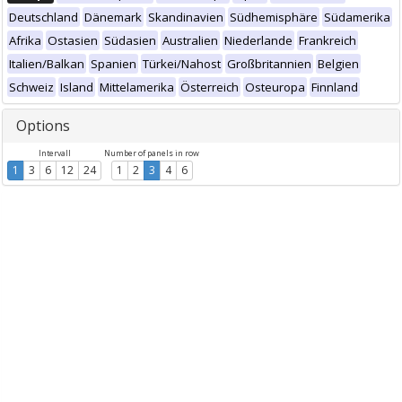
Deutschland
Dänemark
Skandinavien
Südhemisphäre
Südamerika
Afrika
Ostasien
Südasien
Australien
Niederlande
Frankreich
Italien/Balkan
Spanien
Türkei/Nahost
Großbritannien
Belgien
Schweiz
Island
Mittelamerika
Österreich
Osteuropa
Finnland
Options
Intervall
Number of panels in row
1
3
6
12
24
1
2
3
4
6