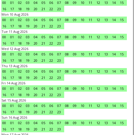
00
01
02
03
04
05
06
07
08
09
10
11
12
13
14
15
16
17
18
19
20
21
22
23
Mon 10 Aug 2026
00
01
02
03
04
05
06
07
08
09
10
11
12
13
14
15
16
17
18
19
20
21
22
23
Tue 11 Aug 2026
00
01
02
03
04
05
06
07
08
09
10
11
12
13
14
15
16
17
18
19
20
21
22
23
Wed 12 Aug 2026
00
01
02
03
04
05
06
07
08
09
10
11
12
13
14
15
16
17
18
19
20
21
22
23
Thu 13 Aug 2026
00
01
02
03
04
05
06
07
08
09
10
11
12
13
14
15
16
17
18
19
20
21
22
23
Fri 14 Aug 2026
00
01
02
03
04
05
06
07
08
09
10
11
12
13
14
15
16
17
18
19
20
21
22
23
Sat 15 Aug 2026
00
01
02
03
04
05
06
07
08
09
10
11
12
13
14
15
16
17
18
19
20
21
22
23
Sun 16 Aug 2026
00
01
02
03
04
05
06
07
08
09
10
11
12
13
14
15
16
17
18
19
20
21
22
23
Mon 17 Aug 2026