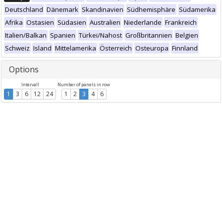
Deutschland
Dänemark
Skandinavien
Südhemisphäre
Südamerika
Afrika
Ostasien
Südasien
Australien
Niederlande
Frankreich
Italien/Balkan
Spanien
Türkei/Nahost
Großbritannien
Belgien
Schweiz
Island
Mittelamerika
Österreich
Osteuropa
Finnland
Options
Intervall
Number of panels in row
1
3
6
12
24
1
2
3
4
6