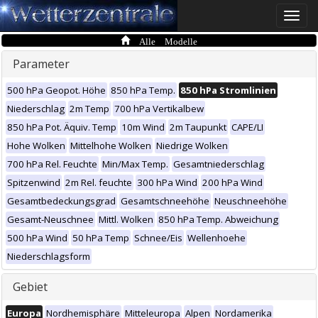
Toggle
naviga
Alle Modelle
Parameter
500 hPa Geopot. Höhe
850 hPa Temp.
850 hPa Stromlinien
Niederschlag
2m Temp
700 hPa Vertikalbew
850 hPa Pot. Äquiv. Temp
10m Wind
2m Taupunkt
CAPE/LI
Hohe Wolken
Mittelhohe Wolken
Niedrige Wolken
700 hPa Rel. Feuchte
Min/Max Temp.
Gesamtniederschlag
Spitzenwind
2m Rel. feuchte
300 hPa Wind
200 hPa Wind
Gesamtbedeckungsgrad
Gesamtschneehöhe
Neuschneehöhe
Gesamt-Neuschnee
Mittl. Wolken
850 hPa Temp. Abweichung
500 hPa Wind
50 hPa Temp
Schnee/Eis
Wellenhoehe
Niederschlagsform
Gebiet
Europa
Nordhemisphäre
Mitteleuropa
Alpen
Nordamerika