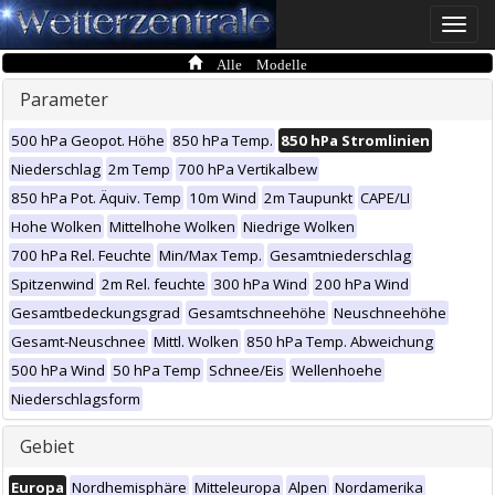
Toggle
naviga
Alle Modelle
Parameter
500 hPa Geopot. Höhe
850 hPa Temp.
850 hPa Stromlinien
Niederschlag
2m Temp
700 hPa Vertikalbew
850 hPa Pot. Äquiv. Temp
10m Wind
2m Taupunkt
CAPE/LI
Hohe Wolken
Mittelhohe Wolken
Niedrige Wolken
700 hPa Rel. Feuchte
Min/Max Temp.
Gesamtniederschlag
Spitzenwind
2m Rel. feuchte
300 hPa Wind
200 hPa Wind
Gesamtbedeckungsgrad
Gesamtschneehöhe
Neuschneehöhe
Gesamt-Neuschnee
Mittl. Wolken
850 hPa Temp. Abweichung
500 hPa Wind
50 hPa Temp
Schnee/Eis
Wellenhoehe
Niederschlagsform
Gebiet
Europa
Nordhemisphäre
Mitteleuropa
Alpen
Nordamerika