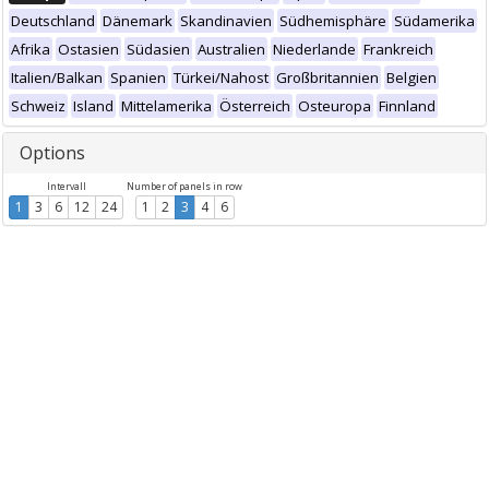
Deutschland
Dänemark
Skandinavien
Südhemisphäre
Südamerika
Afrika
Ostasien
Südasien
Australien
Niederlande
Frankreich
Italien/Balkan
Spanien
Türkei/Nahost
Großbritannien
Belgien
Schweiz
Island
Mittelamerika
Österreich
Osteuropa
Finnland
Options
Intervall
Number of panels in row
1
3
6
12
24
1
2
3
4
6