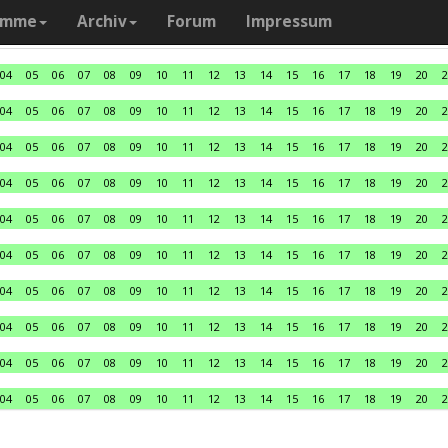
amme
Archiv
Forum
Impressum
04
05
06
07
08
09
10
11
12
13
14
15
16
17
18
19
20
2
04
05
06
07
08
09
10
11
12
13
14
15
16
17
18
19
20
2
04
05
06
07
08
09
10
11
12
13
14
15
16
17
18
19
20
2
04
05
06
07
08
09
10
11
12
13
14
15
16
17
18
19
20
2
04
05
06
07
08
09
10
11
12
13
14
15
16
17
18
19
20
2
04
05
06
07
08
09
10
11
12
13
14
15
16
17
18
19
20
2
04
05
06
07
08
09
10
11
12
13
14
15
16
17
18
19
20
2
04
05
06
07
08
09
10
11
12
13
14
15
16
17
18
19
20
2
04
05
06
07
08
09
10
11
12
13
14
15
16
17
18
19
20
2
04
05
06
07
08
09
10
11
12
13
14
15
16
17
18
19
20
2