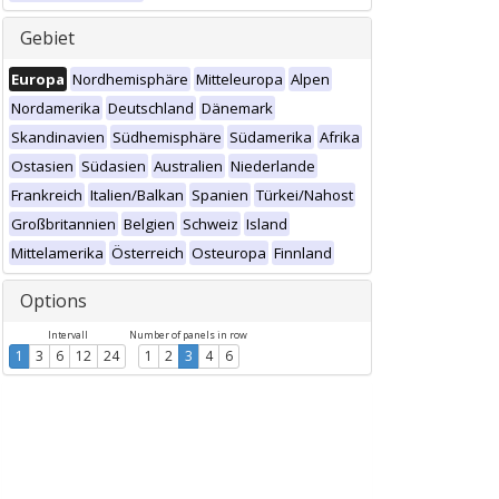
Gebiet
Europa
Nordhemisphäre
Mitteleuropa
Alpen
Nordamerika
Deutschland
Dänemark
Skandinavien
Südhemisphäre
Südamerika
Afrika
Ostasien
Südasien
Australien
Niederlande
Frankreich
Italien/Balkan
Spanien
Türkei/Nahost
Großbritannien
Belgien
Schweiz
Island
Mittelamerika
Österreich
Osteuropa
Finnland
Options
Intervall
Number of panels in row
1
3
6
12
24
1
2
3
4
6