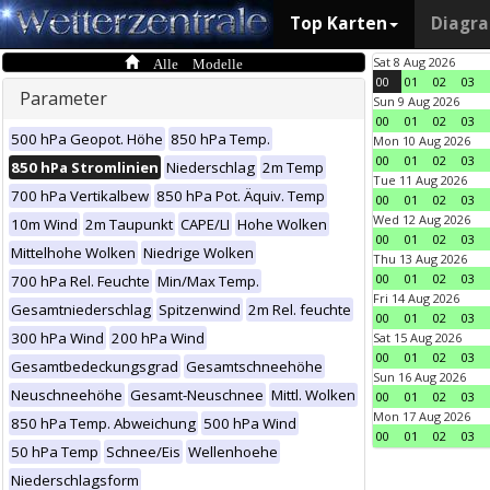
Top Karten
Diagr
Alle Modelle
Sat 8 Aug 2026
00
01
02
03
Parameter
Sun 9 Aug 2026
00
01
02
03
500 hPa Geopot. Höhe
850 hPa Temp.
Mon 10 Aug 2026
00
01
02
03
850 hPa Stromlinien
Niederschlag
2m Temp
Tue 11 Aug 2026
700 hPa Vertikalbew
850 hPa Pot. Äquiv. Temp
00
01
02
03
Wed 12 Aug 2026
10m Wind
2m Taupunkt
CAPE/LI
Hohe Wolken
00
01
02
03
Mittelhohe Wolken
Niedrige Wolken
Thu 13 Aug 2026
00
01
02
03
700 hPa Rel. Feuchte
Min/Max Temp.
Fri 14 Aug 2026
Gesamtniederschlag
Spitzenwind
2m Rel. feuchte
00
01
02
03
300 hPa Wind
200 hPa Wind
Sat 15 Aug 2026
00
01
02
03
Gesamtbedeckungsgrad
Gesamtschneehöhe
Sun 16 Aug 2026
Neuschneehöhe
Gesamt-Neuschnee
Mittl. Wolken
00
01
02
03
Mon 17 Aug 2026
850 hPa Temp. Abweichung
500 hPa Wind
00
01
02
03
50 hPa Temp
Schnee/Eis
Wellenhoehe
Niederschlagsform