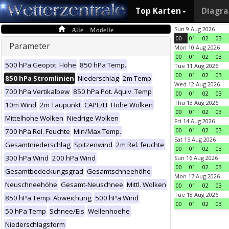
Top Karten
Diagr
Alle Modelle
Sun 9 Aug 2026
00
01
02
03
Parameter
Mon 10 Aug 2026
00
01
02
03
500 hPa Geopot. Höhe
850 hPa Temp.
Tue 11 Aug 2026
00
01
02
03
850 hPa Stromlinien
Niederschlag
2m Temp
Wed 12 Aug 2026
700 hPa Vertikalbew
850 hPa Pot. Äquiv. Temp
00
01
02
03
Thu 13 Aug 2026
10m Wind
2m Taupunkt
CAPE/LI
Hohe Wolken
00
01
02
03
Mittelhohe Wolken
Niedrige Wolken
Fri 14 Aug 2026
00
01
02
03
700 hPa Rel. Feuchte
Min/Max Temp.
Sat 15 Aug 2026
Gesamtniederschlag
Spitzenwind
2m Rel. feuchte
00
01
02
03
300 hPa Wind
200 hPa Wind
Sun 16 Aug 2026
00
01
02
03
Gesamtbedeckungsgrad
Gesamtschneehöhe
Mon 17 Aug 2026
Neuschneehöhe
Gesamt-Neuschnee
Mittl. Wolken
00
01
02
03
Tue 18 Aug 2026
850 hPa Temp. Abweichung
500 hPa Wind
00
01
02
03
50 hPa Temp
Schnee/Eis
Wellenhoehe
Niederschlagsform