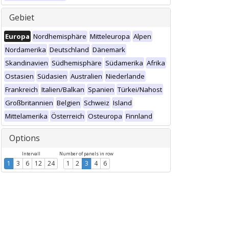
Gebiet
Europa
Nordhemisphäre
Mitteleuropa
Alpen
Nordamerika
Deutschland
Dänemark
Skandinavien
Südhemisphäre
Südamerika
Afrika
Ostasien
Südasien
Australien
Niederlande
Frankreich
Italien/Balkan
Spanien
Türkei/Nahost
Großbritannien
Belgien
Schweiz
Island
Mittelamerika
Österreich
Osteuropa
Finnland
Options
Intervall
Number of panels in row
1
3
6
12
24
1
2
3
4
6