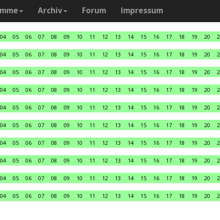
amme
Archiv
Forum
Impressum
04
05
06
07
08
09
10
11
12
13
14
15
16
17
18
19
20
2
04
05
06
07
08
09
10
11
12
13
14
15
16
17
18
19
20
2
04
05
06
07
08
09
10
11
12
13
14
15
16
17
18
19
20
2
04
05
06
07
08
09
10
11
12
13
14
15
16
17
18
19
20
2
04
05
06
07
08
09
10
11
12
13
14
15
16
17
18
19
20
2
04
05
06
07
08
09
10
11
12
13
14
15
16
17
18
19
20
2
04
05
06
07
08
09
10
11
12
13
14
15
16
17
18
19
20
2
04
05
06
07
08
09
10
11
12
13
14
15
16
17
18
19
20
2
04
05
06
07
08
09
10
11
12
13
14
15
16
17
18
19
20
2
04
05
06
07
08
09
10
11
12
13
14
15
16
17
18
19
20
2