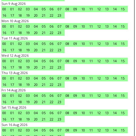
Sun 9 Aug 2026
00
01
02
03
04
05
06
07
08
09
10
11
12
13
14
15
16
17
18
19
20
21
22
23
Mon 10 Aug 2026
00
01
02
03
04
05
06
07
08
09
10
11
12
13
14
15
16
17
18
19
20
21
22
23
Tue 11 Aug 2026
00
01
02
03
04
05
06
07
08
09
10
11
12
13
14
15
16
17
18
19
20
21
22
23
Wed 12 Aug 2026
00
01
02
03
04
05
06
07
08
09
10
11
12
13
14
15
16
17
18
19
20
21
22
23
Thu 13 Aug 2026
00
01
02
03
04
05
06
07
08
09
10
11
12
13
14
15
16
17
18
19
20
21
22
23
Fri 14 Aug 2026
00
01
02
03
04
05
06
07
08
09
10
11
12
13
14
15
16
17
18
19
20
21
22
23
Sat 15 Aug 2026
00
01
02
03
04
05
06
07
08
09
10
11
12
13
14
15
16
17
18
19
20
21
22
23
Sun 16 Aug 2026
00
01
02
03
04
05
06
07
08
09
10
11
12
13
14
15