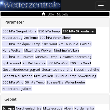
Toggle
naviga
Alle Modelle
Parameter
500 hPa Geopot. Höhe
850 hPa Temp.
850 hPa Stromlinien
Niederschlag
2m Temp
700 hPa Vertikalbew
850 hPa Pot. Äquiv. Temp
10m Wind
2m Taupunkt
CAPE/LI
Hohe Wolken
Mittelhohe Wolken
Niedrige Wolken
700 hPa Rel. Feuchte
Min/Max Temp.
Gesamtniederschlag
Spitzenwind
2m Rel. feuchte
300 hPa Wind
200 hPa Wind
Gesamtbedeckungsgrad
Gesamtschneehöhe
Neuschneehöhe
Gesamt-Neuschnee
Mittl. Wolken
850 hPa Temp. Abweichung
500 hPa Wind
50 hPa Temp
Schnee/Eis
Wellenhoehe
Niederschlagsform
Gebiet
Europa
Nordhemisphäre
Mitteleuropa
Alpen
Nordamerika