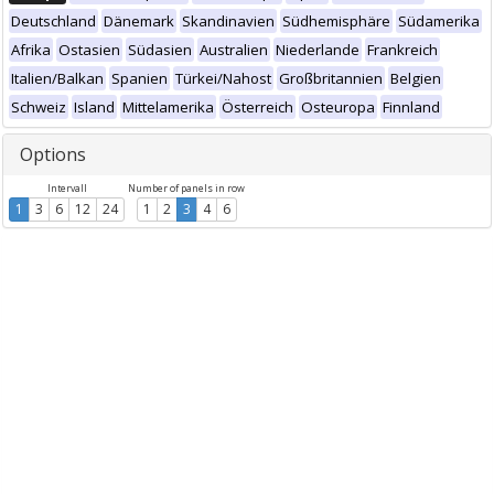
Deutschland
Dänemark
Skandinavien
Südhemisphäre
Südamerika
Afrika
Ostasien
Südasien
Australien
Niederlande
Frankreich
Italien/Balkan
Spanien
Türkei/Nahost
Großbritannien
Belgien
Schweiz
Island
Mittelamerika
Österreich
Osteuropa
Finnland
Options
Intervall
Number of panels in row
1
3
6
12
24
1
2
3
4
6