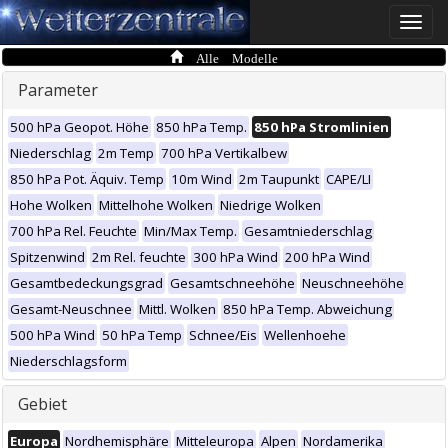
Toggle
naviga
Alle Modelle
Parameter
500 hPa Geopot. Höhe
850 hPa Temp.
850 hPa Stromlinien
Niederschlag
2m Temp
700 hPa Vertikalbew
850 hPa Pot. Äquiv. Temp
10m Wind
2m Taupunkt
CAPE/LI
Hohe Wolken
Mittelhohe Wolken
Niedrige Wolken
700 hPa Rel. Feuchte
Min/Max Temp.
Gesamtniederschlag
Spitzenwind
2m Rel. feuchte
300 hPa Wind
200 hPa Wind
Gesamtbedeckungsgrad
Gesamtschneehöhe
Neuschneehöhe
Gesamt-Neuschnee
Mittl. Wolken
850 hPa Temp. Abweichung
500 hPa Wind
50 hPa Temp
Schnee/Eis
Wellenhoehe
Niederschlagsform
Gebiet
Europa
Nordhemisphäre
Mitteleuropa
Alpen
Nordamerika