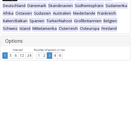
Deutschland
Dänemark
Skandinavien
Südhemisphäre
Südamerika
Afrika
Ostasien
Südasien
Australien
Niederlande
Frankreich
Italien/Balkan
Spanien
Türkei/Nahost
Großbritannien
Belgien
Schweiz
Island
Mittelamerika
Österreich
Osteuropa
Finnland
Options
Intervall
Number of panels in row
1
3
6
12
24
1
2
3
4
6