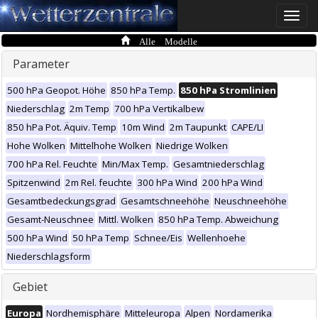
Toggle
naviga
Alle Modelle
Parameter
500 hPa Geopot. Höhe
850 hPa Temp.
850 hPa Stromlinien
Niederschlag
2m Temp
700 hPa Vertikalbew
850 hPa Pot. Äquiv. Temp
10m Wind
2m Taupunkt
CAPE/LI
Hohe Wolken
Mittelhohe Wolken
Niedrige Wolken
700 hPa Rel. Feuchte
Min/Max Temp.
Gesamtniederschlag
Spitzenwind
2m Rel. feuchte
300 hPa Wind
200 hPa Wind
Gesamtbedeckungsgrad
Gesamtschneehöhe
Neuschneehöhe
Gesamt-Neuschnee
Mittl. Wolken
850 hPa Temp. Abweichung
500 hPa Wind
50 hPa Temp
Schnee/Eis
Wellenhoehe
Niederschlagsform
Gebiet
Europa
Nordhemisphäre
Mitteleuropa
Alpen
Nordamerika