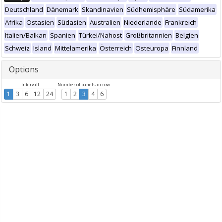
Deutschland
Dänemark
Skandinavien
Südhemisphäre
Südamerika
Afrika
Ostasien
Südasien
Australien
Niederlande
Frankreich
Italien/Balkan
Spanien
Türkei/Nahost
Großbritannien
Belgien
Schweiz
Island
Mittelamerika
Österreich
Osteuropa
Finnland
Options
Intervall
Number of panels in row
1
3
6
12
24
1
2
3
4
6