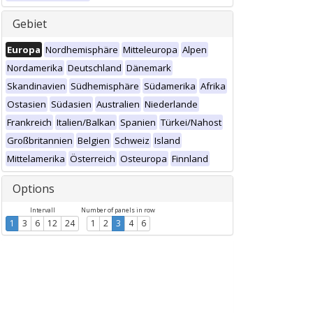
Gebiet
Europa
Nordhemisphäre
Mitteleuropa
Alpen
Nordamerika
Deutschland
Dänemark
Skandinavien
Südhemisphäre
Südamerika
Afrika
Ostasien
Südasien
Australien
Niederlande
Frankreich
Italien/Balkan
Spanien
Türkei/Nahost
Großbritannien
Belgien
Schweiz
Island
Mittelamerika
Österreich
Osteuropa
Finnland
Options
Intervall
Number of panels in row
1
3
6
12
24
1
2
3
4
6