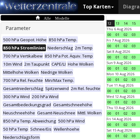
Top Karten
Diagr
Alle Modelle
12
13
14
15
Parameter
Thu 6 Aug 2026
00
01
02
03
500 hPa Geopot. Höhe
850 hPa Temp.
Fri 7 Aug 2026
00
01
02
03
850 hPa Stromlinien
Niederschlag
2m Temp
Sat 8 Aug 2026
700 hPa Vertikalbew
850 hPa Pot. Äquiv. Temp
00
01
02
03
Sun 9 Aug 2026
10m Wind
2m Taupunkt
CAPE/LI
Hohe Wolken
00
01
02
03
Mittelhohe Wolken
Niedrige Wolken
Mon 10 Aug 2026
00
01
02
03
700 hPa Rel. Feuchte
Min/Max Temp.
Tue 11 Aug 2026
Gesamtniederschlag
Spitzenwind
2m Rel. feuchte
00
01
02
03
300 hPa Wind
200 hPa Wind
Wed 12 Aug 2026
00
01
02
03
Gesamtbedeckungsgrad
Gesamtschneehöhe
Thu 13 Aug 2026
Neuschneehöhe
Gesamt-Neuschnee
Mittl. Wolken
00
01
02
03
Fri 14 Aug 2026
850 hPa Temp. Abweichung
500 hPa Wind
00
01
02
03
50 hPa Temp
Schnee/Eis
Wellenhoehe
Sat 15 Aug 2026
00
01
02
03
Niederschlagsform