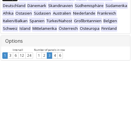
Deutschland
Dänemark
Skandinavien
Südhemisphäre
Südamerika
Afrika
Ostasien
Südasien
Australien
Niederlande
Frankreich
Italien/Balkan
Spanien
Türkei/Nahost
Großbritannien
Belgien
Schweiz
Island
Mittelamerika
Österreich
Osteuropa
Finnland
Options
Intervall
Number of panels in row
1
3
6
12
24
1
2
3
4
6