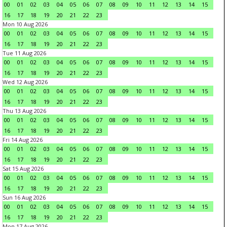
00
01
02
03
04
05
06
07
08
09
10
11
12
13
14
15
16
17
18
19
20
21
22
23
Mon 10 Aug 2026
00
01
02
03
04
05
06
07
08
09
10
11
12
13
14
15
16
17
18
19
20
21
22
23
Tue 11 Aug 2026
00
01
02
03
04
05
06
07
08
09
10
11
12
13
14
15
16
17
18
19
20
21
22
23
Wed 12 Aug 2026
00
01
02
03
04
05
06
07
08
09
10
11
12
13
14
15
16
17
18
19
20
21
22
23
Thu 13 Aug 2026
00
01
02
03
04
05
06
07
08
09
10
11
12
13
14
15
16
17
18
19
20
21
22
23
Fri 14 Aug 2026
00
01
02
03
04
05
06
07
08
09
10
11
12
13
14
15
16
17
18
19
20
21
22
23
Sat 15 Aug 2026
00
01
02
03
04
05
06
07
08
09
10
11
12
13
14
15
16
17
18
19
20
21
22
23
Sun 16 Aug 2026
00
01
02
03
04
05
06
07
08
09
10
11
12
13
14
15
16
17
18
19
20
21
22
23
Mon 17 Aug 2026