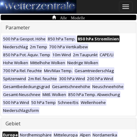
Toggle
naviga
Alle Modelle
Parameter
500 hPa Geopot. Höhe
850 hPa Temp.
850 hPa Stromlinien
Niederschlag
2m Temp
700 hPa Vertikalbew
850 hPa Pot. Äquiv. Temp
10m Wind
2m Taupunkt
CAPE/LI
Hohe Wolken
Mittelhohe Wolken
Niedrige Wolken
700 hPa Rel. Feuchte
Min/Max Temp.
Gesamtniederschlag
Spitzenwind
2m Rel. feuchte
300 hPa Wind
200 hPa Wind
Gesamtbedeckungsgrad
Gesamtschneehöhe
Neuschneehöhe
Gesamt-Neuschnee
Mittl. Wolken
850 hPa Temp. Abweichung
500 hPa Wind
50 hPa Temp
Schnee/Eis
Wellenhoehe
Niederschlagsform
Gebiet
Europa
Nordhemisphäre
Mitteleuropa
Alpen
Nordamerika