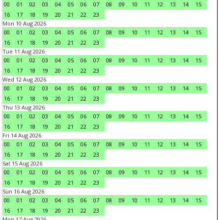
00
01
02
03
04
05
06
07
08
09
10
11
12
13
14
15
16
17
18
19
20
21
22
23
Mon 10 Aug 2026
00
01
02
03
04
05
06
07
08
09
10
11
12
13
14
15
16
17
18
19
20
21
22
23
Tue 11 Aug 2026
00
01
02
03
04
05
06
07
08
09
10
11
12
13
14
15
16
17
18
19
20
21
22
23
Wed 12 Aug 2026
00
01
02
03
04
05
06
07
08
09
10
11
12
13
14
15
16
17
18
19
20
21
22
23
Thu 13 Aug 2026
00
01
02
03
04
05
06
07
08
09
10
11
12
13
14
15
16
17
18
19
20
21
22
23
Fri 14 Aug 2026
00
01
02
03
04
05
06
07
08
09
10
11
12
13
14
15
16
17
18
19
20
21
22
23
Sat 15 Aug 2026
00
01
02
03
04
05
06
07
08
09
10
11
12
13
14
15
16
17
18
19
20
21
22
23
Sun 16 Aug 2026
00
01
02
03
04
05
06
07
08
09
10
11
12
13
14
15
16
17
18
19
20
21
22
23
Mon 17 Aug 2026