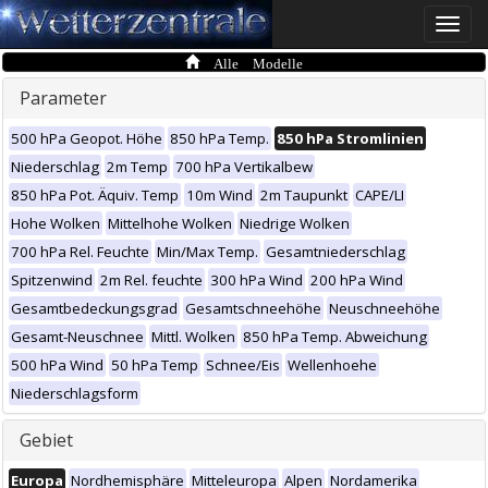
Toggle
naviga
Alle Modelle
Parameter
500 hPa Geopot. Höhe
850 hPa Temp.
850 hPa Stromlinien
Niederschlag
2m Temp
700 hPa Vertikalbew
850 hPa Pot. Äquiv. Temp
10m Wind
2m Taupunkt
CAPE/LI
Hohe Wolken
Mittelhohe Wolken
Niedrige Wolken
700 hPa Rel. Feuchte
Min/Max Temp.
Gesamtniederschlag
Spitzenwind
2m Rel. feuchte
300 hPa Wind
200 hPa Wind
Gesamtbedeckungsgrad
Gesamtschneehöhe
Neuschneehöhe
Gesamt-Neuschnee
Mittl. Wolken
850 hPa Temp. Abweichung
500 hPa Wind
50 hPa Temp
Schnee/Eis
Wellenhoehe
Niederschlagsform
Gebiet
Europa
Nordhemisphäre
Mitteleuropa
Alpen
Nordamerika