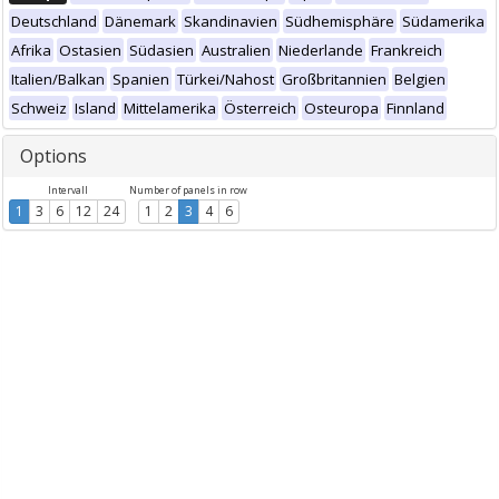
Deutschland
Dänemark
Skandinavien
Südhemisphäre
Südamerika
Afrika
Ostasien
Südasien
Australien
Niederlande
Frankreich
Italien/Balkan
Spanien
Türkei/Nahost
Großbritannien
Belgien
Schweiz
Island
Mittelamerika
Österreich
Osteuropa
Finnland
Options
Intervall
Number of panels in row
1
3
6
12
24
1
2
3
4
6