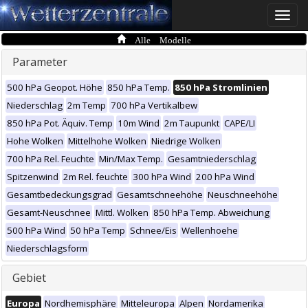
Toggle
naviga
Alle Modelle
Parameter
500 hPa Geopot. Höhe
850 hPa Temp.
850 hPa Stromlinien
Niederschlag
2m Temp
700 hPa Vertikalbew
850 hPa Pot. Äquiv. Temp
10m Wind
2m Taupunkt
CAPE/LI
Hohe Wolken
Mittelhohe Wolken
Niedrige Wolken
700 hPa Rel. Feuchte
Min/Max Temp.
Gesamtniederschlag
Spitzenwind
2m Rel. feuchte
300 hPa Wind
200 hPa Wind
Gesamtbedeckungsgrad
Gesamtschneehöhe
Neuschneehöhe
Gesamt-Neuschnee
Mittl. Wolken
850 hPa Temp. Abweichung
500 hPa Wind
50 hPa Temp
Schnee/Eis
Wellenhoehe
Niederschlagsform
Gebiet
Europa
Nordhemisphäre
Mitteleuropa
Alpen
Nordamerika