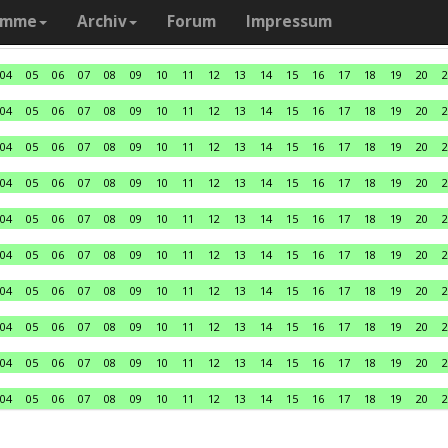
amme
Archiv
Forum
Impressum
04
05
06
07
08
09
10
11
12
13
14
15
16
17
18
19
20
2
04
05
06
07
08
09
10
11
12
13
14
15
16
17
18
19
20
2
04
05
06
07
08
09
10
11
12
13
14
15
16
17
18
19
20
2
04
05
06
07
08
09
10
11
12
13
14
15
16
17
18
19
20
2
04
05
06
07
08
09
10
11
12
13
14
15
16
17
18
19
20
2
04
05
06
07
08
09
10
11
12
13
14
15
16
17
18
19
20
2
04
05
06
07
08
09
10
11
12
13
14
15
16
17
18
19
20
2
04
05
06
07
08
09
10
11
12
13
14
15
16
17
18
19
20
2
04
05
06
07
08
09
10
11
12
13
14
15
16
17
18
19
20
2
04
05
06
07
08
09
10
11
12
13
14
15
16
17
18
19
20
2