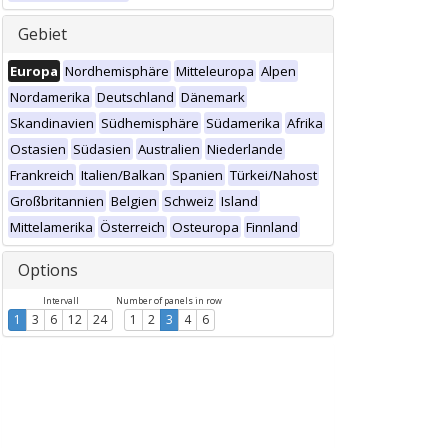
Gebiet
Europa
Nordhemisphäre
Mitteleuropa
Alpen
Nordamerika
Deutschland
Dänemark
Skandinavien
Südhemisphäre
Südamerika
Afrika
Ostasien
Südasien
Australien
Niederlande
Frankreich
Italien/Balkan
Spanien
Türkei/Nahost
Großbritannien
Belgien
Schweiz
Island
Mittelamerika
Österreich
Osteuropa
Finnland
Options
Intervall
Number of panels in row
1
3
6
12
24
1
2
3
4
6