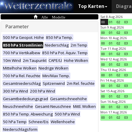
Top Karten
Diagr
Alle Modelle
Sat 8 Aug 2026
00
01
02
03
Parameter
Sun 9 Aug 2026
00
01
02
03
500 hPa Geopot. Höhe
850 hPa Temp.
Mon 10 Aug 2026
00
01
02
03
850 hPa Stromlinien
Niederschlag
2m Temp
Tue 11 Aug 2026
700 hPa Vertikalbew
850 hPa Pot. Äquiv. Temp
00
01
02
03
Wed 12 Aug 2026
10m Wind
2m Taupunkt
CAPE/LI
Hohe Wolken
00
01
02
03
Mittelhohe Wolken
Niedrige Wolken
Thu 13 Aug 2026
00
01
02
03
700 hPa Rel. Feuchte
Min/Max Temp.
Fri 14 Aug 2026
Gesamtniederschlag
Spitzenwind
2m Rel. feuchte
00
01
02
03
300 hPa Wind
200 hPa Wind
Sat 15 Aug 2026
00
01
02
03
Gesamtbedeckungsgrad
Gesamtschneehöhe
Sun 16 Aug 2026
Neuschneehöhe
Gesamt-Neuschnee
Mittl. Wolken
00
01
02
03
Mon 17 Aug 2026
850 hPa Temp. Abweichung
500 hPa Wind
00
01
02
03
50 hPa Temp
Schnee/Eis
Wellenhoehe
Niederschlagsform