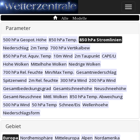
Toggle
naviga
Alle Modelle
Parameter
500 hPa Geopot. Höhe
850 hPa Temp.
850 hPa Stromlinien
Niederschlag
2m Temp
700 hPa Vertikalbew
850 hPa Pot. Äquiv. Temp
10m Wind
2m Taupunkt
CAPE/LI
Hohe Wolken
Mittelhohe Wolken
Niedrige Wolken
700 hPa Rel. Feuchte
Min/Max Temp.
Gesamtniederschlag
Spitzenwind
2m Rel. feuchte
300 hPa Wind
200 hPa Wind
Gesamtbedeckungsgrad
Gesamtschneehöhe
Neuschneehöhe
Gesamt-Neuschnee
Mittl. Wolken
850 hPa Temp. Abweichung
500 hPa Wind
50 hPa Temp
Schnee/Eis
Wellenhoehe
Niederschlagsform
Gebiet
Europa
Nordhemisphäre
Mitteleuropa
Alpen
Nordamerika