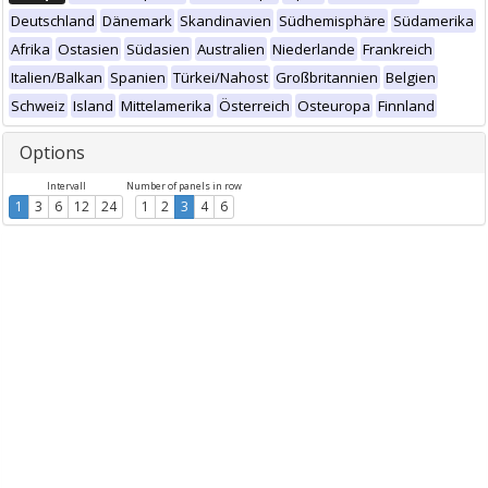
Deutschland
Dänemark
Skandinavien
Südhemisphäre
Südamerika
Afrika
Ostasien
Südasien
Australien
Niederlande
Frankreich
Italien/Balkan
Spanien
Türkei/Nahost
Großbritannien
Belgien
Schweiz
Island
Mittelamerika
Österreich
Osteuropa
Finnland
Options
Intervall
Number of panels in row
1
3
6
12
24
1
2
3
4
6