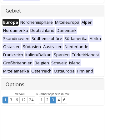
Gebiet
Europa
Nordhemisphäre
Mitteleuropa
Alpen
Nordamerika
Deutschland
Dänemark
Skandinavien
Südhemisphäre
Südamerika
Afrika
Ostasien
Südasien
Australien
Niederlande
Frankreich
Italien/Balkan
Spanien
Türkei/Nahost
Großbritannien
Belgien
Schweiz
Island
Mittelamerika
Österreich
Osteuropa
Finnland
Options
Intervall
Number of panels in row
1
3
6
12
24
1
2
3
4
6