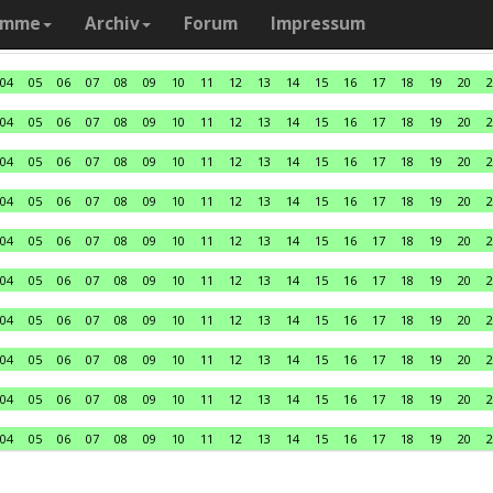
amme
Archiv
Forum
Impressum
04
05
06
07
08
09
10
11
12
13
14
15
16
17
18
19
20
2
04
05
06
07
08
09
10
11
12
13
14
15
16
17
18
19
20
2
04
05
06
07
08
09
10
11
12
13
14
15
16
17
18
19
20
2
04
05
06
07
08
09
10
11
12
13
14
15
16
17
18
19
20
2
04
05
06
07
08
09
10
11
12
13
14
15
16
17
18
19
20
2
04
05
06
07
08
09
10
11
12
13
14
15
16
17
18
19
20
2
04
05
06
07
08
09
10
11
12
13
14
15
16
17
18
19
20
2
04
05
06
07
08
09
10
11
12
13
14
15
16
17
18
19
20
2
04
05
06
07
08
09
10
11
12
13
14
15
16
17
18
19
20
2
04
05
06
07
08
09
10
11
12
13
14
15
16
17
18
19
20
2