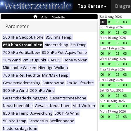
Top Karten
Diagr
Alle Modelle
Sat 8 Aug 2026
00
01
02
03
Parameter
Sun 9 Aug 2026
00
01
02
03
500 hPa Geopot. Höhe
850 hPa Temp.
Mon 10 Aug 2026
00
01
02
03
850 hPa Stromlinien
Niederschlag
2m Temp
Tue 11 Aug 2026
700 hPa Vertikalbew
850 hPa Pot. Äquiv. Temp
00
01
02
03
Wed 12 Aug 2026
10m Wind
2m Taupunkt
CAPE/LI
Hohe Wolken
00
01
02
03
Mittelhohe Wolken
Niedrige Wolken
Thu 13 Aug 2026
00
01
02
03
700 hPa Rel. Feuchte
Min/Max Temp.
Fri 14 Aug 2026
Gesamtniederschlag
Spitzenwind
2m Rel. feuchte
00
01
02
03
300 hPa Wind
200 hPa Wind
Sat 15 Aug 2026
00
01
02
03
Gesamtbedeckungsgrad
Gesamtschneehöhe
Sun 16 Aug 2026
Neuschneehöhe
Gesamt-Neuschnee
Mittl. Wolken
00
01
02
03
Mon 17 Aug 2026
850 hPa Temp. Abweichung
500 hPa Wind
00
01
02
03
50 hPa Temp
Schnee/Eis
Wellenhoehe
Niederschlagsform