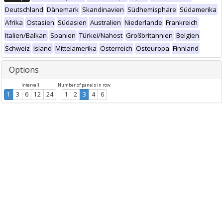
Deutschland
Dänemark
Skandinavien
Südhemisphäre
Südamerika
Afrika
Ostasien
Südasien
Australien
Niederlande
Frankreich
Italien/Balkan
Spanien
Türkei/Nahost
Großbritannien
Belgien
Schweiz
Island
Mittelamerika
Österreich
Osteuropa
Finnland
Options
Intervall
Number of panels in row
1
3
6
12
24
1
2
3
4
6