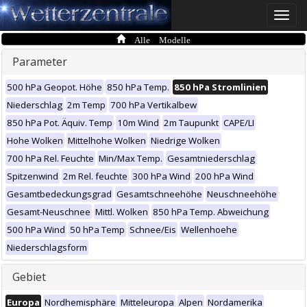
Toggle
naviga
Alle Modelle
Parameter
500 hPa Geopot. Höhe
850 hPa Temp.
850 hPa Stromlinien
Niederschlag
2m Temp
700 hPa Vertikalbew
850 hPa Pot. Äquiv. Temp
10m Wind
2m Taupunkt
CAPE/LI
Hohe Wolken
Mittelhohe Wolken
Niedrige Wolken
700 hPa Rel. Feuchte
Min/Max Temp.
Gesamtniederschlag
Spitzenwind
2m Rel. feuchte
300 hPa Wind
200 hPa Wind
Gesamtbedeckungsgrad
Gesamtschneehöhe
Neuschneehöhe
Gesamt-Neuschnee
Mittl. Wolken
850 hPa Temp. Abweichung
500 hPa Wind
50 hPa Temp
Schnee/Eis
Wellenhoehe
Niederschlagsform
Gebiet
Europa
Nordhemisphäre
Mitteleuropa
Alpen
Nordamerika