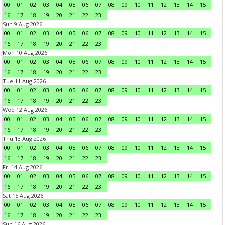
00
01
02
03
04
05
06
07
08
09
10
11
12
13
14
15
16
17
18
19
20
21
22
23
Sun 9 Aug 2026
00
01
02
03
04
05
06
07
08
09
10
11
12
13
14
15
16
17
18
19
20
21
22
23
Mon 10 Aug 2026
00
01
02
03
04
05
06
07
08
09
10
11
12
13
14
15
16
17
18
19
20
21
22
23
Tue 11 Aug 2026
00
01
02
03
04
05
06
07
08
09
10
11
12
13
14
15
16
17
18
19
20
21
22
23
Wed 12 Aug 2026
00
01
02
03
04
05
06
07
08
09
10
11
12
13
14
15
16
17
18
19
20
21
22
23
Thu 13 Aug 2026
00
01
02
03
04
05
06
07
08
09
10
11
12
13
14
15
16
17
18
19
20
21
22
23
Fri 14 Aug 2026
00
01
02
03
04
05
06
07
08
09
10
11
12
13
14
15
16
17
18
19
20
21
22
23
Sat 15 Aug 2026
00
01
02
03
04
05
06
07
08
09
10
11
12
13
14
15
16
17
18
19
20
21
22
23
Sun 16 Aug 2026