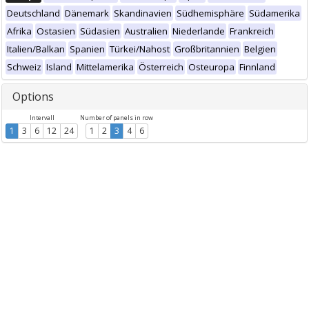
Deutschland
Dänemark
Skandinavien
Südhemisphäre
Südamerika
Afrika
Ostasien
Südasien
Australien
Niederlande
Frankreich
Italien/Balkan
Spanien
Türkei/Nahost
Großbritannien
Belgien
Schweiz
Island
Mittelamerika
Österreich
Osteuropa
Finnland
Options
Intervall
Number of panels in row
1
3
6
12
24
1
2
3
4
6