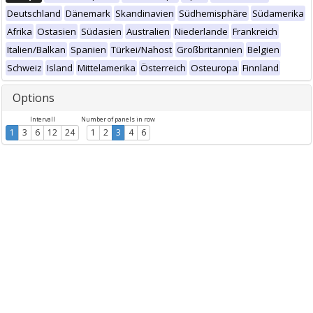
Deutschland
Dänemark
Skandinavien
Südhemisphäre
Südamerika
Afrika
Ostasien
Südasien
Australien
Niederlande
Frankreich
Italien/Balkan
Spanien
Türkei/Nahost
Großbritannien
Belgien
Schweiz
Island
Mittelamerika
Österreich
Osteuropa
Finnland
Options
Intervall
Number of panels in row
1
3
6
12
24
1
2
3
4
6