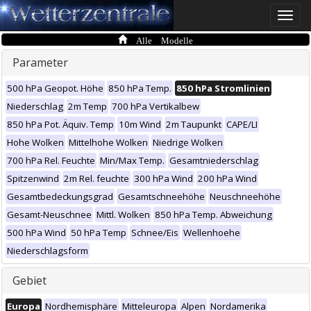
Toggle
naviga
Alle Modelle
Parameter
500 hPa Geopot. Höhe
850 hPa Temp.
850 hPa Stromlinien
Niederschlag
2m Temp
700 hPa Vertikalbew
850 hPa Pot. Äquiv. Temp
10m Wind
2m Taupunkt
CAPE/LI
Hohe Wolken
Mittelhohe Wolken
Niedrige Wolken
700 hPa Rel. Feuchte
Min/Max Temp.
Gesamtniederschlag
Spitzenwind
2m Rel. feuchte
300 hPa Wind
200 hPa Wind
Gesamtbedeckungsgrad
Gesamtschneehöhe
Neuschneehöhe
Gesamt-Neuschnee
Mittl. Wolken
850 hPa Temp. Abweichung
500 hPa Wind
50 hPa Temp
Schnee/Eis
Wellenhoehe
Niederschlagsform
Gebiet
Europa
Nordhemisphäre
Mitteleuropa
Alpen
Nordamerika