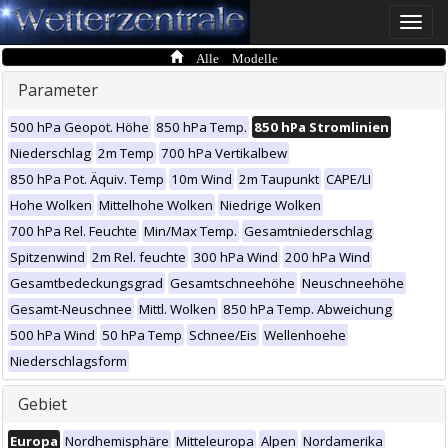
Toggle
naviga
Alle Modelle
Parameter
500 hPa Geopot. Höhe
850 hPa Temp.
850 hPa Stromlinien
Niederschlag
2m Temp
700 hPa Vertikalbew
850 hPa Pot. Äquiv. Temp
10m Wind
2m Taupunkt
CAPE/LI
Hohe Wolken
Mittelhohe Wolken
Niedrige Wolken
700 hPa Rel. Feuchte
Min/Max Temp.
Gesamtniederschlag
Spitzenwind
2m Rel. feuchte
300 hPa Wind
200 hPa Wind
Gesamtbedeckungsgrad
Gesamtschneehöhe
Neuschneehöhe
Gesamt-Neuschnee
Mittl. Wolken
850 hPa Temp. Abweichung
500 hPa Wind
50 hPa Temp
Schnee/Eis
Wellenhoehe
Niederschlagsform
Gebiet
Europa
Nordhemisphäre
Mitteleuropa
Alpen
Nordamerika