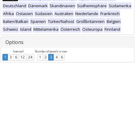
Deutschland
Dänemark
Skandinavien
Südhemisphäre
Südamerika
Afrika
Ostasien
Südasien
Australien
Niederlande
Frankreich
Italien/Balkan
Spanien
Türkei/Nahost
Großbritannien
Belgien
Schweiz
Island
Mittelamerika
Österreich
Osteuropa
Finnland
Options
Intervall
Number of panels in row
1
3
6
12
24
1
2
3
4
6