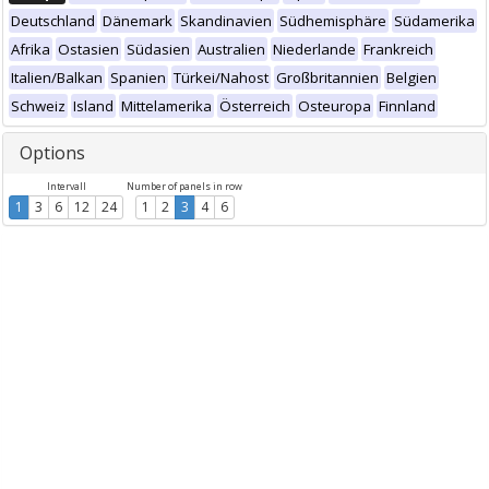
Deutschland
Dänemark
Skandinavien
Südhemisphäre
Südamerika
Afrika
Ostasien
Südasien
Australien
Niederlande
Frankreich
Italien/Balkan
Spanien
Türkei/Nahost
Großbritannien
Belgien
Schweiz
Island
Mittelamerika
Österreich
Osteuropa
Finnland
Options
Intervall
Number of panels in row
1
3
6
12
24
1
2
3
4
6