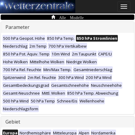
Toggle
naviga
Alle Modelle
Parameter
500 hPa Geopot. Höhe
850 hPa Temp.
850 hPa Stromlinien
Niederschlag
2m Temp
700 hPa Vertikalbew
850 hPa Pot. Äquiv. Temp
10m Wind
2m Taupunkt
CAPE/LI
Hohe Wolken
Mittelhohe Wolken
Niedrige Wolken
700 hPa Rel. Feuchte
Min/Max Temp.
Gesamtniederschlag
Spitzenwind
2m Rel. feuchte
300 hPa Wind
200 hPa Wind
Gesamtbedeckungsgrad
Gesamtschneehöhe
Neuschneehöhe
Gesamt-Neuschnee
Mittl. Wolken
850 hPa Temp. Abweichung
500 hPa Wind
50 hPa Temp
Schnee/Eis
Wellenhoehe
Niederschlagsform
Gebiet
Europa
Nordhemisphäre
Mitteleuropa
Alpen
Nordamerika