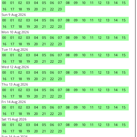
00
01
02
03
04
05
06
07
08
09
10
11
12
13
14
15
16
17
18
19
20
21
22
23
Sun 9 Aug 2026
00
01
02
03
04
05
06
07
08
09
10
11
12
13
14
15
16
17
18
19
20
21
22
23
Mon 10 Aug 2026
00
01
02
03
04
05
06
07
08
09
10
11
12
13
14
15
16
17
18
19
20
21
22
23
Tue 11 Aug 2026
00
01
02
03
04
05
06
07
08
09
10
11
12
13
14
15
16
17
18
19
20
21
22
23
Wed 12 Aug 2026
00
01
02
03
04
05
06
07
08
09
10
11
12
13
14
15
16
17
18
19
20
21
22
23
Thu 13 Aug 2026
00
01
02
03
04
05
06
07
08
09
10
11
12
13
14
15
16
17
18
19
20
21
22
23
Fri 14 Aug 2026
00
01
02
03
04
05
06
07
08
09
10
11
12
13
14
15
16
17
18
19
20
21
22
23
Sat 15 Aug 2026
00
01
02
03
04
05
06
07
08
09
10
11
12
13
14
15
16
17
18
19
20
21
22
23
Sun 16 Aug 2026