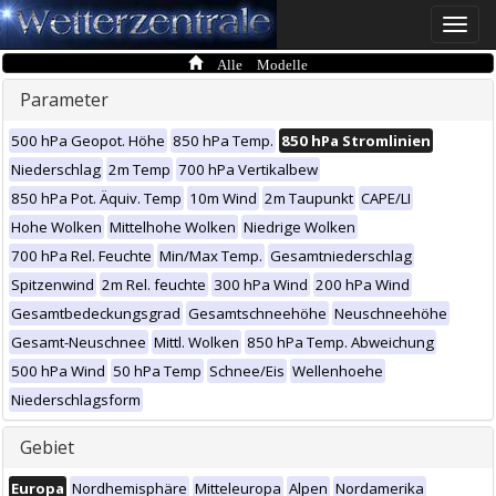
Toggle
naviga
Alle Modelle
Parameter
500 hPa Geopot. Höhe
850 hPa Temp.
850 hPa Stromlinien
Niederschlag
2m Temp
700 hPa Vertikalbew
850 hPa Pot. Äquiv. Temp
10m Wind
2m Taupunkt
CAPE/LI
Hohe Wolken
Mittelhohe Wolken
Niedrige Wolken
700 hPa Rel. Feuchte
Min/Max Temp.
Gesamtniederschlag
Spitzenwind
2m Rel. feuchte
300 hPa Wind
200 hPa Wind
Gesamtbedeckungsgrad
Gesamtschneehöhe
Neuschneehöhe
Gesamt-Neuschnee
Mittl. Wolken
850 hPa Temp. Abweichung
500 hPa Wind
50 hPa Temp
Schnee/Eis
Wellenhoehe
Niederschlagsform
Gebiet
Europa
Nordhemisphäre
Mitteleuropa
Alpen
Nordamerika