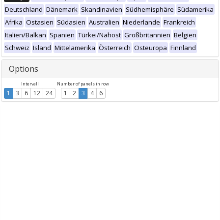
Deutschland
Dänemark
Skandinavien
Südhemisphäre
Südamerika
Afrika
Ostasien
Südasien
Australien
Niederlande
Frankreich
Italien/Balkan
Spanien
Türkei/Nahost
Großbritannien
Belgien
Schweiz
Island
Mittelamerika
Österreich
Osteuropa
Finnland
Options
Intervall
Number of panels in row
1
3
6
12
24
1
2
3
4
6